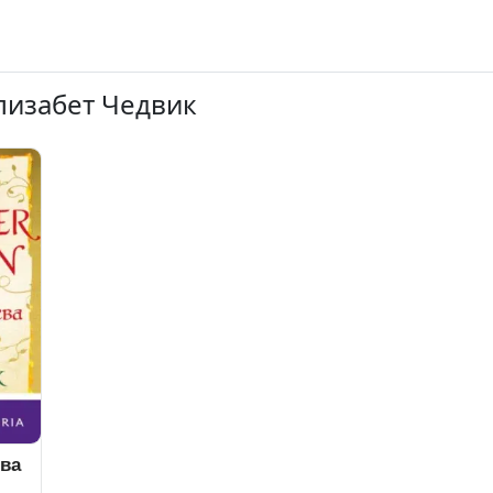
лизабет Чедвик
ева