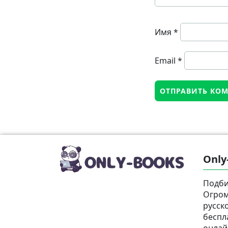
Имя
*
Email
*
Only
Подби
Огром
русск
беспл