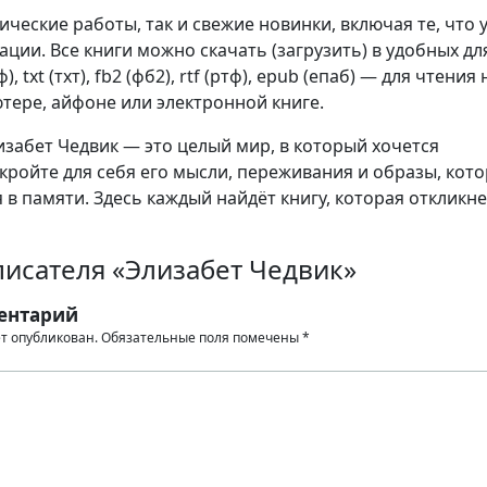
сические работы, так и свежие новинки, включая те, что 
ции. Все книги можно скачать (загрузить) в удобных дл
, txt (тхт), fb2 (фб2), rtf (ртф), epub (епаб) — для чтения 
тере, айфоне или электронной книге.
забет Чедвик — это целый мир, в который хочется
кройте для себя его мысли, переживания и образы, кот
 в памяти. Здесь каждый найдёт книгу, которая откликне
писателя «Элизабет Чедвик»
ентарий
ет опубликован.
Обязательные поля помечены
*