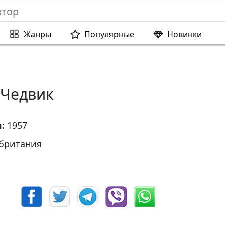
Жанры
Популярные
Новинки
 Чедвик
я:
1957
британия