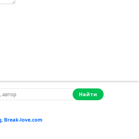
Найти
g
,
Break-love.com