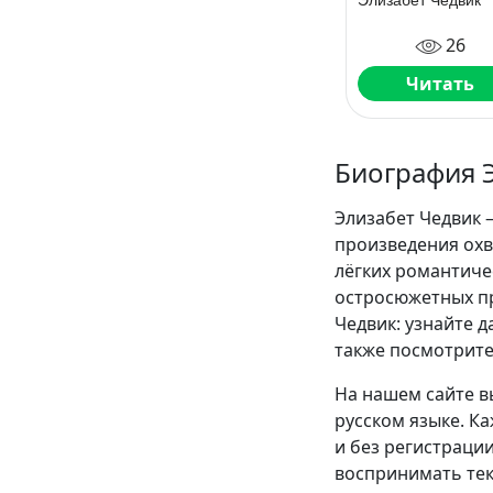
Элизабет Чедвик
26
Читать
Биография 
Элизабет Чедвик 
произведения охв
лёгких романтиче
остросюжетных пр
Чедвик: узнайте д
также посмотрите
На нашем сайте в
русском языке. К
и без регистрации
воспринимать текс