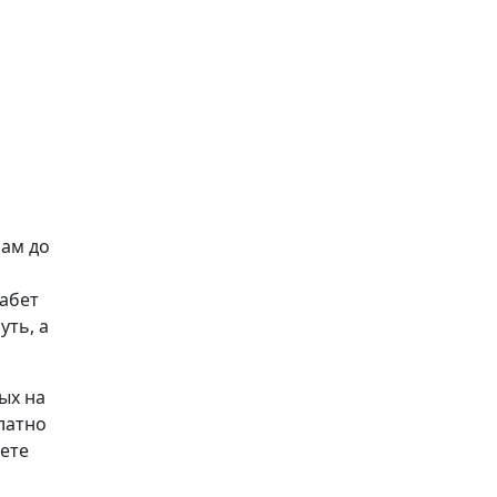
рам до
абет
уть, а
ых на
латно
аете