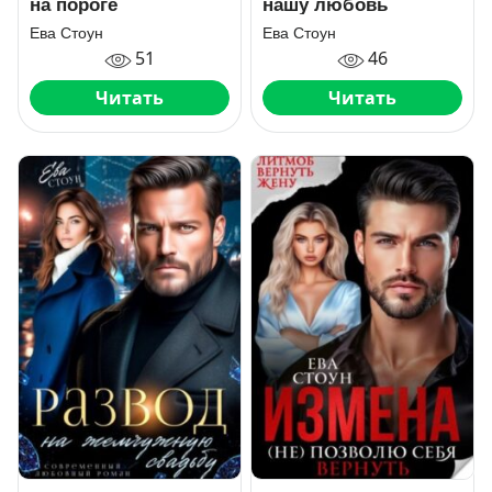
на пороге
нашу любовь
Ева Стоун
Ева Стоун
51
46
Читать
Читать