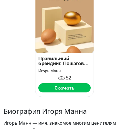
Правильный
брендинг. Пошаговое
практическое
Игорь Манн
руководство по
52
созданию и
продвижению
Скачать
крутых брендов
Биография Игоря Манна
Игорь Манн — имя, знакомое многим ценителям