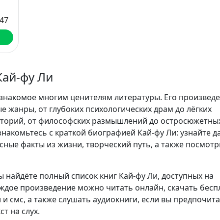
47
Кай-фу Ли
 знакомое многим ценителям литературы. Его произвед
е жанры, от глубоких психологических драм до лёгких
сторий, от философских размышлений до остросюжетны
накомьтесь с краткой биографией Кай-фу Ли: узнайте д
сные факты из жизни, творческий путь, а также посмотр
ы найдёте полный список книг Кай-фу Ли, доступных на
аждое произведение можно читать онлайн, скачать бесп
 и смс, а также слушать аудиокниги, если вы предпочит
т на слух.