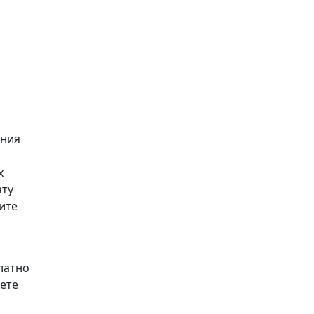
ения
х
ату
ите
латно
аете