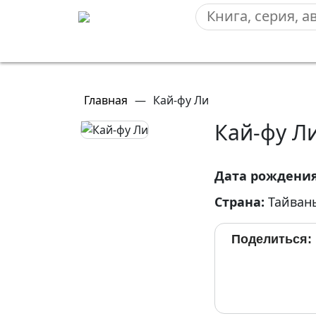
Главная
—
Кай-фу Ли
Кай-фу Л
Дата рождени
Страна:
Тайван
Поделиться: