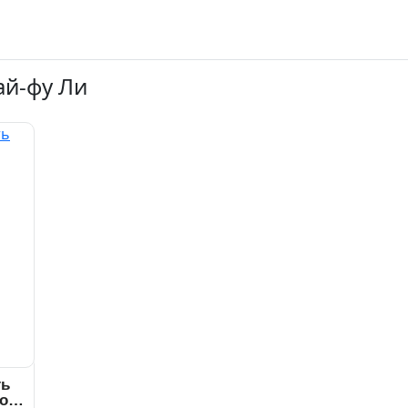
ай-фу Ли
ть
о