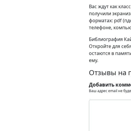
Вас ждут как клас
получили экраниза
форматах: pdf (пдф)
телефоне, компью
Библиография Кай
Откройте для себ
остаются в памяти
ему.
Отзывы на п
Добавить комм
Ваш адрес email не буд