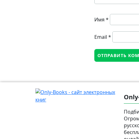
Имя
*
Email
*
Only
Подби
Огром
русск
беспл