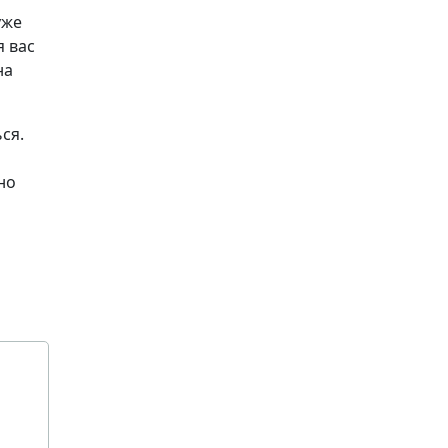
уже
я вас
на
ся.
но