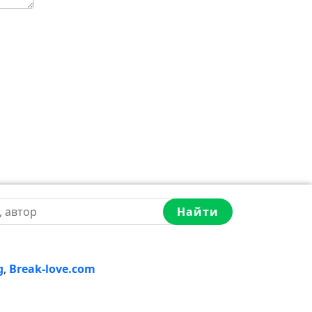
Найти
g
,
Break-love.com