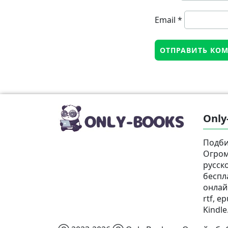
Email
*
Only
Подби
Огром
русск
беспл
онлай
rtf, e
Kindle