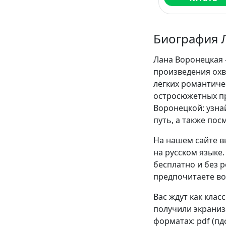
Биография 
Лана Воронецкая 
произведения охв
лёгких романтиче
остросюжетных п
Воронецкой: узна
путь, а также пос
На нашем сайте в
на русском языке
бесплатно и без р
предпочитаете во
Вас ждут как клас
получили экраниза
форматах: pdf (пдф)