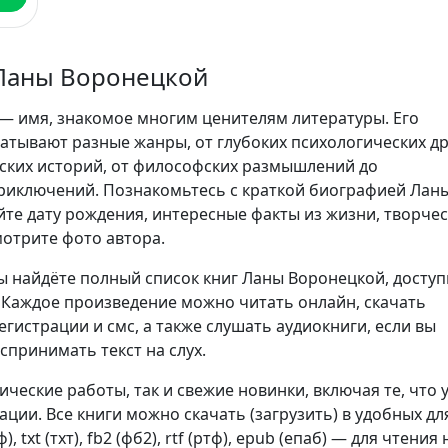
Ланы Воронецкой
— имя, знакомое многим ценителям литературы. Его
атывают разные жанры, от глубоких психологических д
ских историй, от философских размышлений до
риключений. Познакомьтесь с краткой биографией Лан
йте дату рождения, интересные факты из жизни, творче
мотрите фото автора.
ы найдёте полный список книг Ланы Воронецкой, досту
. Каждое произведение можно читать онлайн, скачать
егистрации и смс, а также слушать аудиокниги, если вы
спринимать текст на слух.
сические работы, так и свежие новинки, включая те, что 
ции. Все книги можно скачать (загрузить) в удобных дл
, txt (тхт), fb2 (фб2), rtf (ртф), epub (епаб) — для чтения 