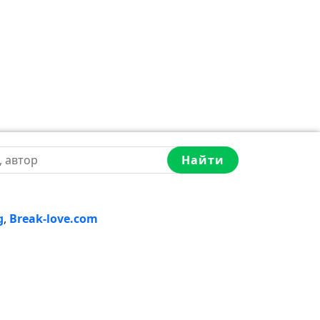
Найти
g
,
Break-love.com