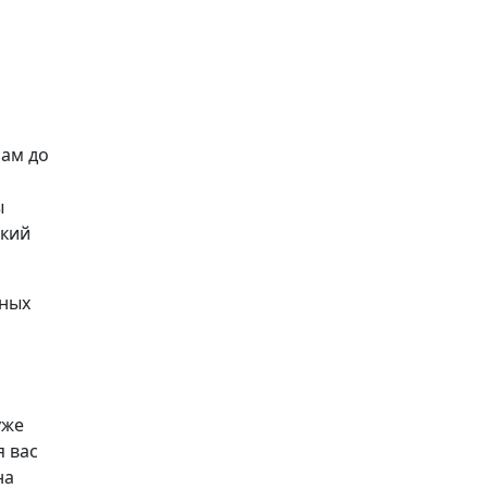
рам до
ы
ский
пных
уже
я вас
на