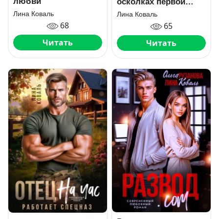
любви
осколках первой
любви
Лина Коваль
Лина Коваль
68
65
Читать
Читать