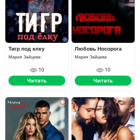
Тигр под елку
Любовь Носорога
Мария Зайцева
Мария Зайцева
10
10
Читать
Читать