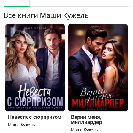
Все книги Маши Кужель
Невеста с сюрпризом
Верни меня,
миллиардер
Маша Кужель
Маша Кужель