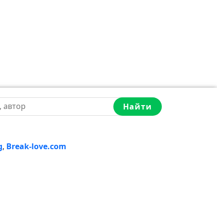
Найти
g
,
Break-love.com