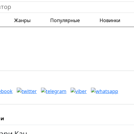
Жанры
Популярные
Новинки
ии
эри Кац