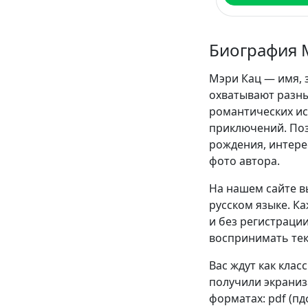
Биография 
Мэри Кац — имя, 
охватывают разны
романтических и
приключений. Поз
рождения, интере
фото автора.
На нашем сайте в
русском языке. К
и без регистрации
воспринимать текс
Вас ждут как клас
получили экраниза
форматах: pdf (пдф)