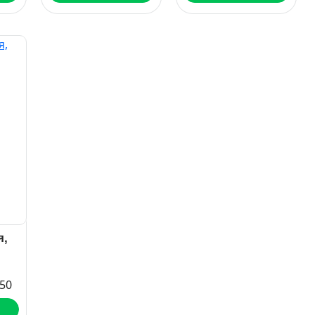
я,
50