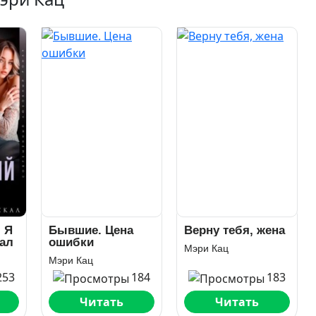
 Я
Бывшие. Цена
Верну тебя, жена
кал
ошибки
Мэри Кац
Мэри Кац
253
184
183
Читать
Читать