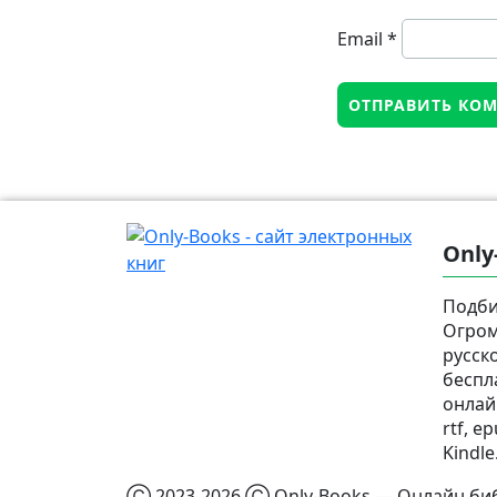
Email
*
Only
Подби
Огром
русск
беспл
онлай
rtf, e
Kindle
Ⓒ 2023-2026 Ⓒ Only-Books — Онлайн биб