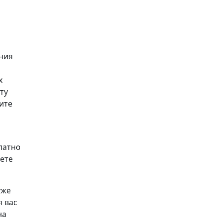
ния
х
ту
ите
латно
аете
уже
я вас
на