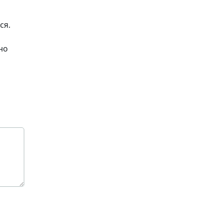
ся.
но