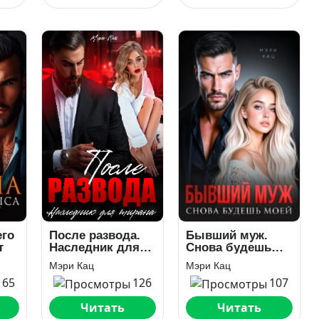
его
После развода.
Бывший муж.
т
Наследник для
Снова будешь
тирана
моей
Мэри Кац
Мэри Кац
165
126
107
Читать
Читать