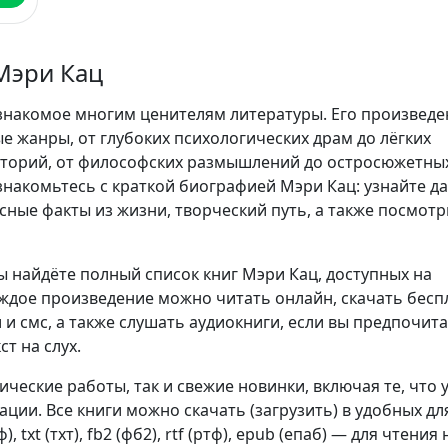
Мэри Кац
знакомое многим ценителям литературы. Его произведе
е жанры, от глубоких психологических драм до лёгких
сторий, от философских размышлений до остросюжетны
накомьтесь с краткой биографией Мэри Кац: узнайте да
сные факты из жизни, творческий путь, а также посмотр
ы найдёте полный список книг Мэри Кац, доступных на
аждое произведение можно читать онлайн, скачать бесп
 и смс, а также слушать аудиокниги, если вы предпочит
т на слух.
сические работы, так и свежие новинки, включая те, что 
ции. Все книги можно скачать (загрузить) в удобных дл
, txt (тхт), fb2 (фб2), rtf (ртф), epub (епаб) — для чтения 