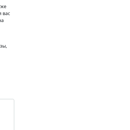
уже
я вас
на
зы,