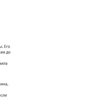
. Его
рам до
аила
ина,
если