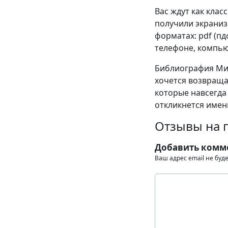
Вас ждут как клас
получили экраниза
форматах: pdf (пдф)
телефоне, компью
Библиография Ми
хочется возвраща
которые навсегда 
откликнется имен
Отзывы на 
Добавить комм
Ваш адрес email не буд