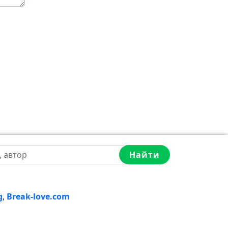
Найти
g
,
Break-love.com