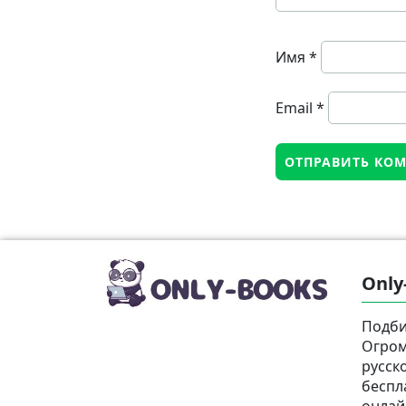
Имя
*
Email
*
Only
Подби
Огром
русск
беспл