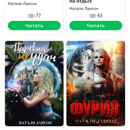
на отдых
Натали Лансон
Натали Лансон
77
43
Читать
Читать