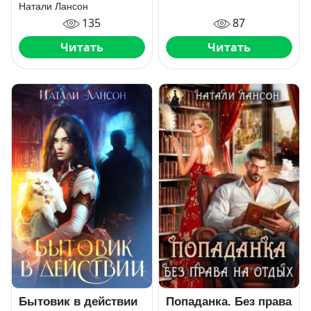
Натали Лансон
87
135
Читать
Читать
Бытовик в действии
Попаданка. Без права