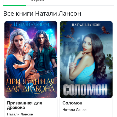
Все книги Натали Лансон
Призванная для
Соломон
дракона
Натали Лансон
Натали Лансон