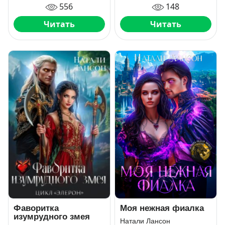
556
148
Читать
Читать
Моя нежная фиалка
Фаворитка
изумрудного змея
Натали Лансон