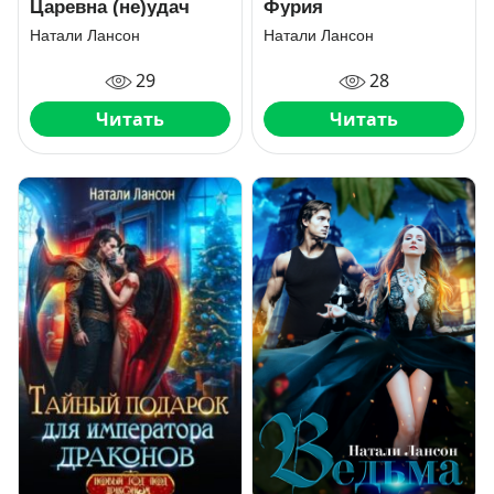
Царевна (не)удач
Фурия
Натали Лансон
Натали Лансон
29
28
Читать
Читать