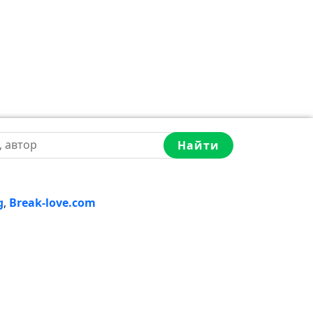
Найти
g
,
Break-love.com