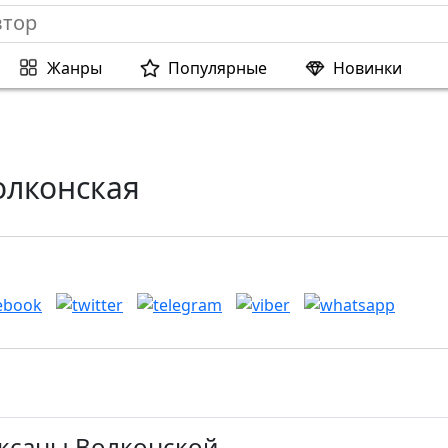
Жанры
Популярные
Новинки
олконская
Оксаны Волконской