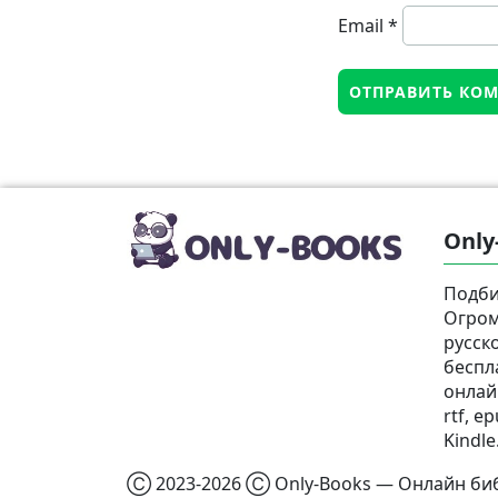
Email
*
Only
Подби
Огром
русск
беспл
онлай
rtf, e
Kindle
Ⓒ 2023-2026 Ⓒ Only-Books — Онлайн биб