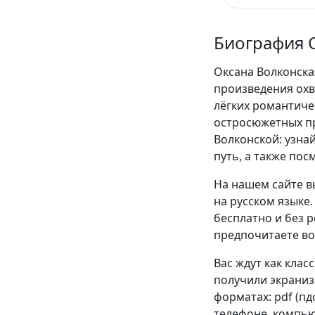
Биография 
Оксана Волконска
произведения охв
лёгких романтиче
остросюжетных п
Волконской: узна
путь, а также пос
На нашем сайте в
на русском языке
бесплатно и без р
предпочитаете во
Вас ждут как клас
получили экраниза
форматах: pdf (пдф)
телефоне, компью