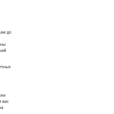
рам до
аны
кий
упных
уже
я вас
на