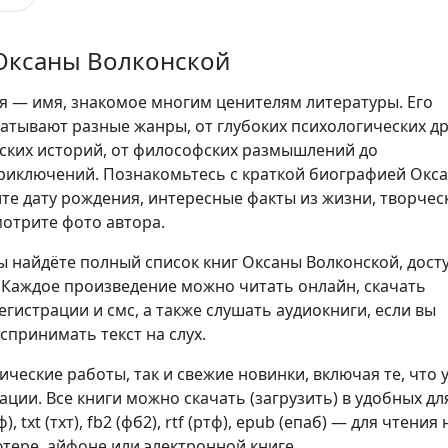
Оксаны Волконской
я — имя, знакомое многим ценителям литературы. Его
атывают разные жанры, от глубоких психологических д
ских историй, от философских размышлений до
риключений. Познакомьтесь с краткой биографией Окс
йте дату рождения, интересные факты из жизни, творчес
мотрите фото автора.
ы найдёте полный список книг Оксаны Волконской, дост
. Каждое произведение можно читать онлайн, скачать
егистрации и смс, а также слушать аудиокниги, если вы
спринимать текст на слух.
сические работы, так и свежие новинки, включая те, что 
ции. Все книги можно скачать (загрузить) в удобных дл
, txt (тхт), fb2 (фб2), rtf (ртф), epub (епаб) — для чтения 
тере, айфоне или электронной книге.