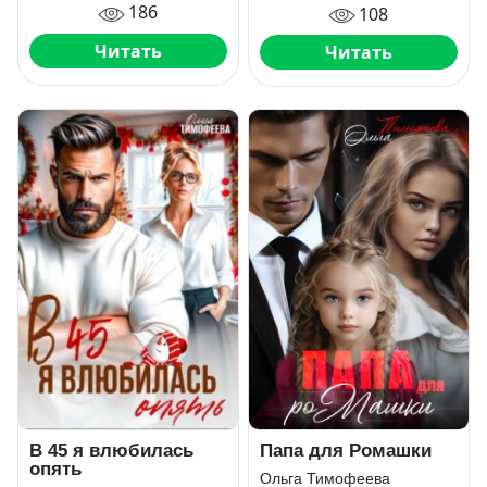
186
108
Читать
Читать
Папа для Ромашки
В 45 я влюбилась
опять
Ольга Тимофеева