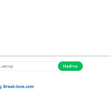
Найти
g
,
Break-love.com