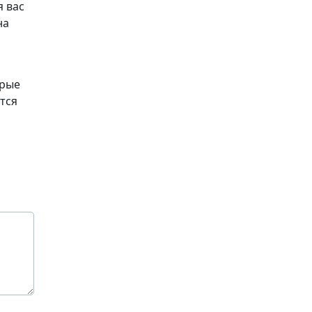
я вас
на
орые
тся