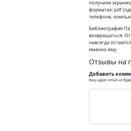
получили экраниза
форматах: pdf (пдф)
телефоне, компью
Библиография Пат
возвращаться. От
навсегда остаются
именно ему.
Отзывы на п
Добавить комм
Ваш адрес email не буд