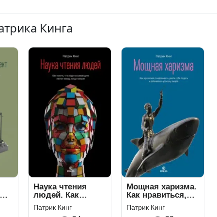
атрика Кинга
Наука чтения
Мощная харизма.
людей. Как
Как нравиться,
понять, что люди
очаровывать,
Патрик Кинг
Патрик Кинг
на самом деле
уметь себя