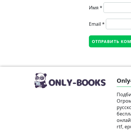
Имя
*
Email
*
Only
Подби
Огром
русск
беспл
онлай
rtf, e