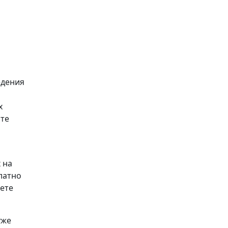
едения
х
йте
 на
латно
аете
уже