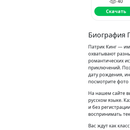
40
моделировать
ситуации,
Скачать
глубоко
анализировать
никогда не
обманыватьс
Биография 
Патрик Кинг — им
охватывают разны
романтических и
приключений. Поз
дату рождения, ин
посмотрите фото 
На нашем сайте в
русском языке. К
и без регистрации
воспринимать текс
Вас ждут как клас