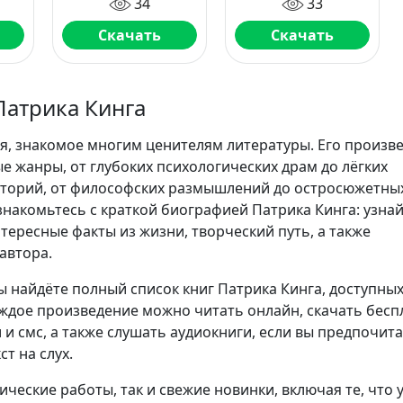
34
33
имеют в виду,
подать и
когда говорят
добиваться
Скачать
Скачать
успеха у людей
 и
я
Патрика Кинга
я, знакомое многим ценителям литературы. Его произв
е жанры, от глубоких психологических драм до лёгких
сторий, от философских размышлений до остросюжетны
накомьтесь с краткой биографией Патрика Кинга: узна
тересные факты из жизни, творческий путь, а также
автора.
ы найдёте полный список книг Патрика Кинга, доступных
аждое произведение можно читать онлайн, скачать бесп
 и смс, а также слушать аудиокниги, если вы предпочит
т на слух.
сические работы, так и свежие новинки, включая те, что 