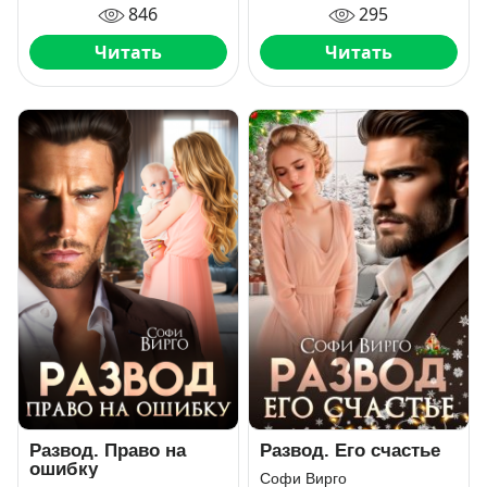
846
295
Читать
Читать
Развод. Право на
Развод. Его счастье
ошибку
Софи Вирго