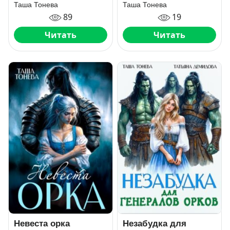
Таша Тонева
Таша Тонева
89
19
Читать
Читать
Невеста орка
Незабудка для