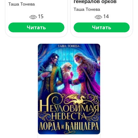
генералов орков
Таша Тонева
Таша Тонева
15
14
Читать
Читать