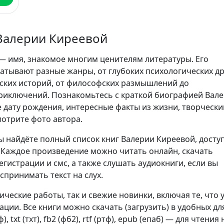
Валерии Киреевой
— имя, знакомое многим ценителям литературы. Его
атывают разные жанры, от глубоких психологических д
ских историй, от философских размышлений до
иключений. Познакомьтесь с краткой биографией Вал
е дату рождения, интересные факты из жизни, творчески
мотрите фото автора.
ы найдёте полный список книг Валерии Киреевой, досту
. Каждое произведение можно читать онлайн, скачать
егистрации и смс, а также слушать аудиокниги, если вы
спринимать текст на слух.
сические работы, так и свежие новинки, включая те, что 
ции. Все книги можно скачать (загрузить) в удобных дл
, txt (тхт), fb2 (фб2), rtf (ртф), epub (епаб) — для чтения 