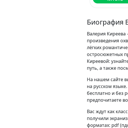
Биография 
Валерия Киреева 
произведения охв
лёгких романтиче
остросюжетных пр
Киреевой: узнайт
путь, а также пос
На нашем сайте в
на русском языке
бесплатно и без р
предпочитаете во
Вас ждут как клас
получили экраниза
форматах: pdf (пдф)