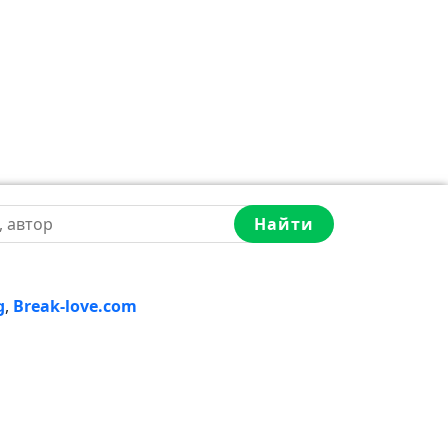
Найти
g
,
Break-love.com