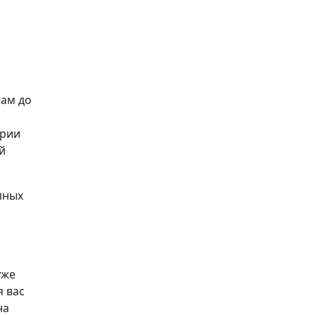
рам до
ерии
й
пных
уже
я вас
на