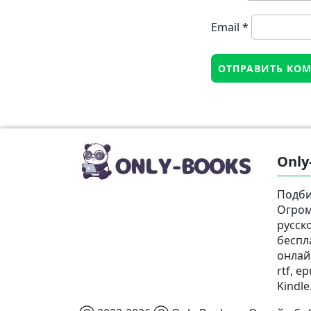
Email
*
Only
Подби
Огром
русск
беспл
онлай
rtf, e
Kindle