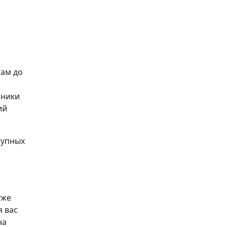
рам до
оники
ий
тупных
уже
я вас
на