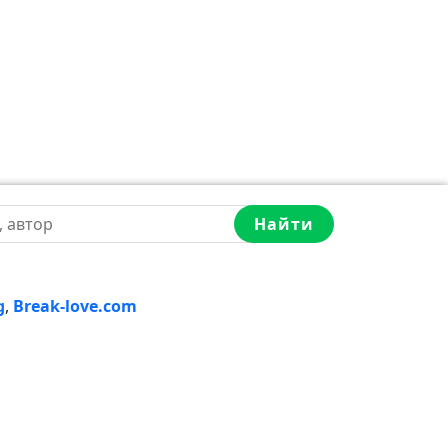
Найти
g
,
Break-love.com