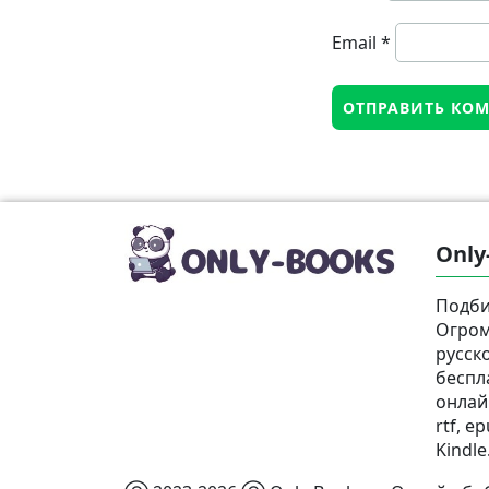
Email
*
Only
Подби
Огром
русск
беспл
онлай
rtf, e
Kindle