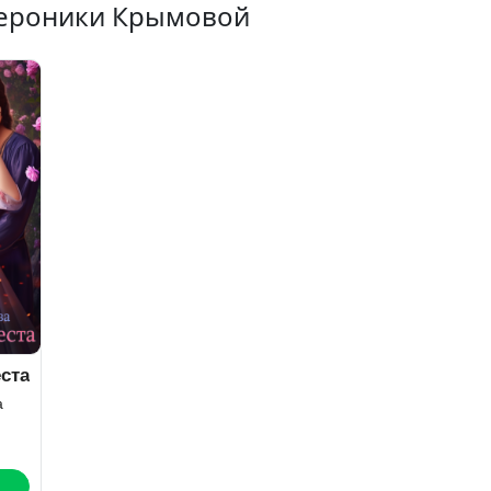
Вероники Крымовой
ста
а