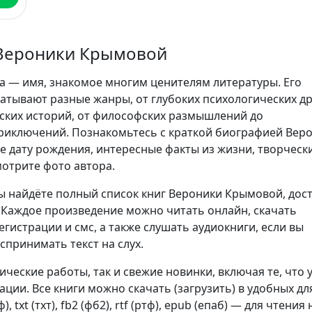
Вероники Крымовой
 — имя, знакомое многим ценителям литературы. Его
атывают разные жанры, от глубоких психологических д
ских историй, от философских размышлений до
риключений. Познакомьтесь с краткой биографией Вер
е дату рождения, интересные факты из жизни, творческ
мотрите фото автора.
ы найдёте полный список книг Вероники Крымовой, дос
. Каждое произведение можно читать онлайн, скачать
егистрации и смс, а также слушать аудиокниги, если вы
спринимать текст на слух.
сические работы, так и свежие новинки, включая те, что 
ции. Все книги можно скачать (загрузить) в удобных дл
, txt (тхт), fb2 (фб2), rtf (ртф), epub (епаб) — для чтения 