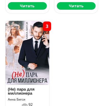
Читать
Читать
3
(Не) пара для
миллионера
Анна Бигси
92