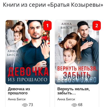
Книги из серии «Братья Козыревы»
1
2
Девочка из
Вернуть нельзя,
прошлого
забыть
невозможно
Анна Бигси
Анна Бигси
73
68