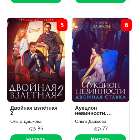
5
6
Двойная взлётная
Аукцион
2
невинности.
Двойная ставка
Ольга Дашкова
Ольга Дашкова
86
77
Читать
Читать