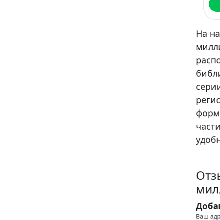
На на
милли
расп
библ
сери
регис
форма
части
удобн
Отз
мил
Доба
Ваш адр