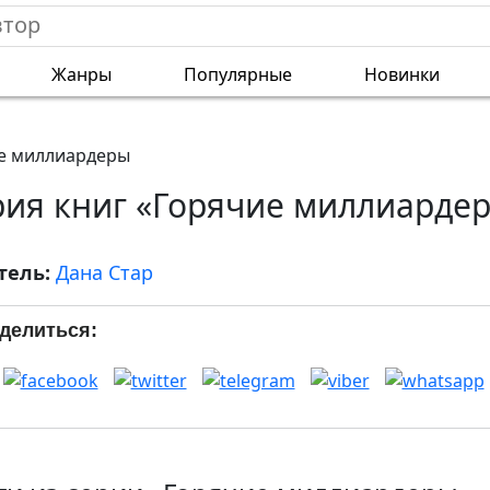
Жанры
Популярные
Новинки
е миллиардеры
рия книг «Горячие миллиарде
тель:
Дана Стар
делиться: