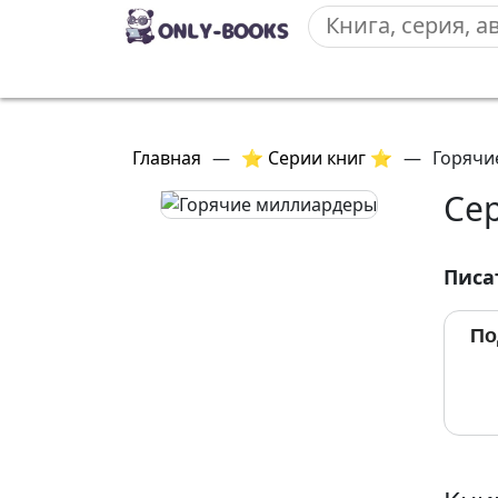
Главная
—
⭐ Серии книг ⭐
—
Горячи
Се
Писа
По