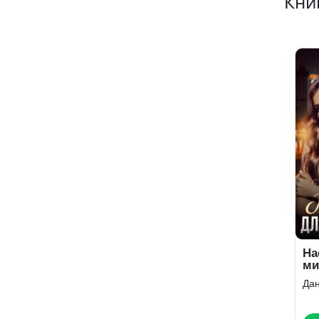
Кни
На
ми
Дан