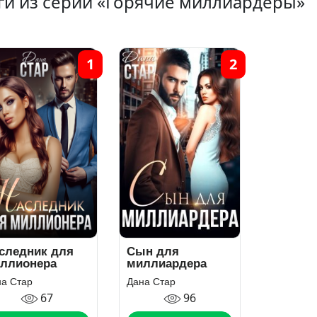
ги из серии «Горячие миллиардеры»
1
2
следник для
Сын для
ллионера
миллиардера
а Стар
Дана Стар
67
96