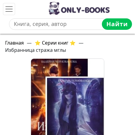
Найти
Главная
—
⭐ Серии книг ⭐
—
Избранница стража мглы