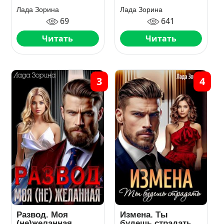
Лада Зорина
Лада Зорина
69
641
Читать
Читать
3
4
Развод. Моя
Измена. Ты
(не)желанная
будешь страдать