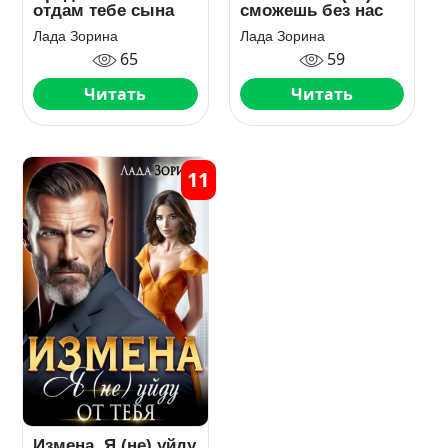
отдам тебе сына
сможешь без нас
Лада Зорина
Лада Зорина
65
59
Читать
Читать
11
Измена. Я (не) уйду