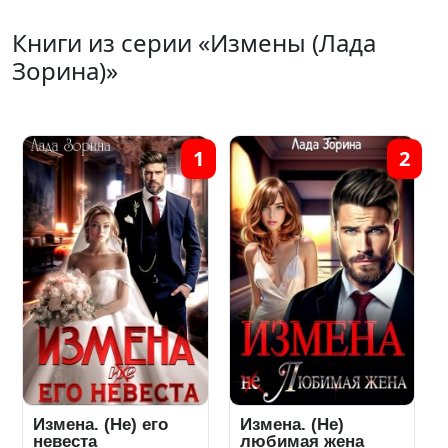
Книги из серии «Измены (Лада
Зорина)»
1
2
Измена. (Не) его
Измена. (Не)
невеста
любимая жена