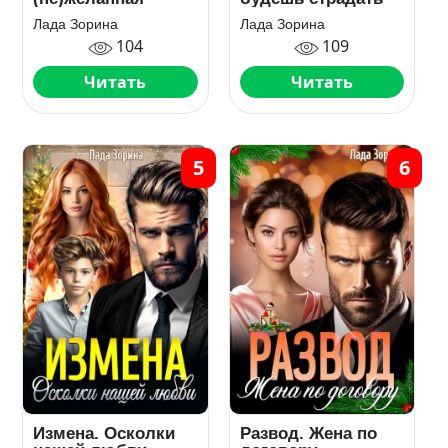
Лада Зорина
Лада Зорина
104
109
Читать
Читать
5
6
Измена. Осколки
Развод. Жена по