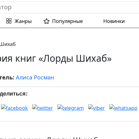
Жанры
Популярные
Новинки
 Шихаб
рия книг «Лорды Шихаб»
тель:
Алиса Росман
делиться: