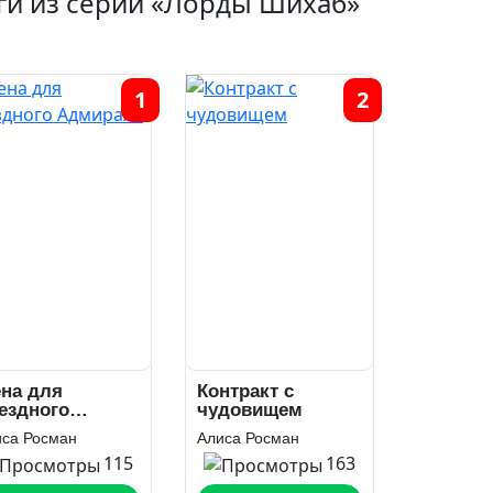
ги из серии «Лорды Шихаб»
1
2
на для
Контракт с
ездного
чудовищем
мирала
иса Росман
Алиса Росман
115
163