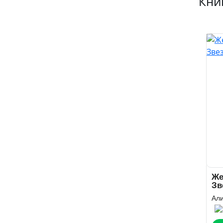
Кни
Же
Зв
Ад
Ал