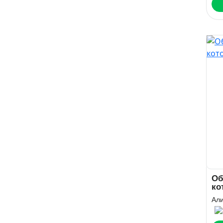
Об
ко
ку
Ал