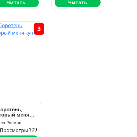
Читать
Читать
3
оротень,
торый меня
пил
иса Росман
109