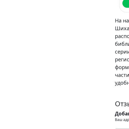
На н
Шиха
расп
библ
сери
регис
форма
части
удобн
Отз
Доба
Ваш адр