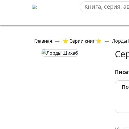
Главная
—
⭐ Серии книг ⭐
—
Лорды
Се
Писа
По