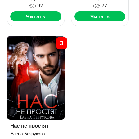
92
77
Читать
Читать
3
Нас не простят
Елена Безрукова