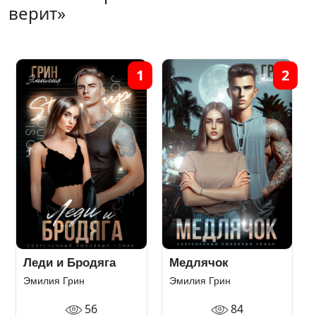
верит»
1
2
Леди и Бродяга
Медлячок
Эмилия Грин
Эмилия Грин
56
84