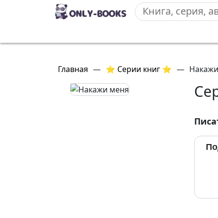
Главная
—
⭐ Серии книг ⭐
—
Накажи
Се
Писа
По