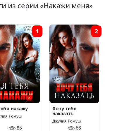
ги из серии «Накажи меня»
1
2
тебя накажу
Хочу тебя
наказать
улия Ромуш
Джулия Ромуш
85
68