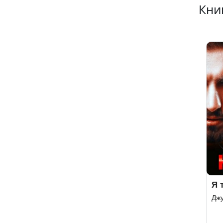
Кни
Я 
Дж