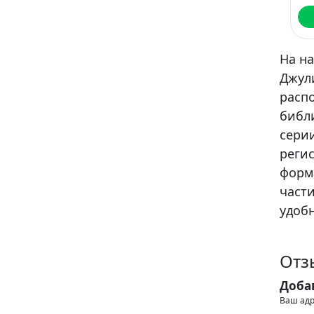
На н
Джул
расп
библ
сери
регис
форма
части
удобн
Отз
Доба
Ваш адр