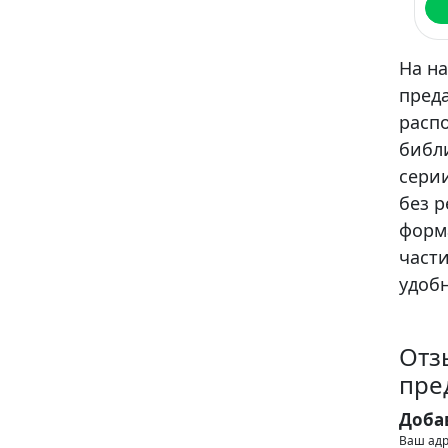
На на
преда
расп
библ
сери
без р
форма
части
удобн
Отз
пре
Доба
Ваш адр