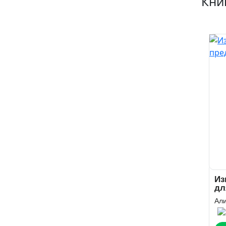
Кни
Из
дл
Али