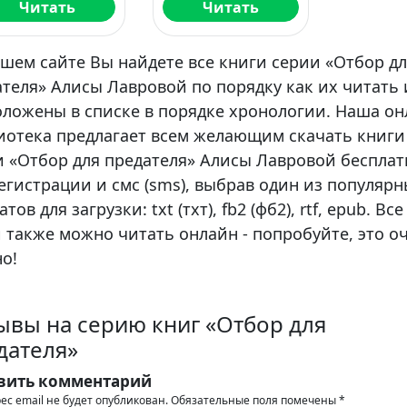
Читать
Читать
шем сайте Вы найдете все книги серии «Отбор д
теля» Алисы Лавровой по порядку как их читать 
оложены в списке в порядке хронологии. Наша о
иотека предлагает всем желающим скачать книги
и «Отбор для предателя» Алисы Лавровой бесплат
егистрации и смс (sms), выбрав один из популяр
тов для загрузки: txt (тхт), fb2 (фб2), rtf, epub. Все
 также можно читать онлайн - попробуйте, это о
о!
ывы на серию книг «Отбор для
дателя»
вить комментарий
ес email не будет опубликован.
Обязательные поля помечены
*