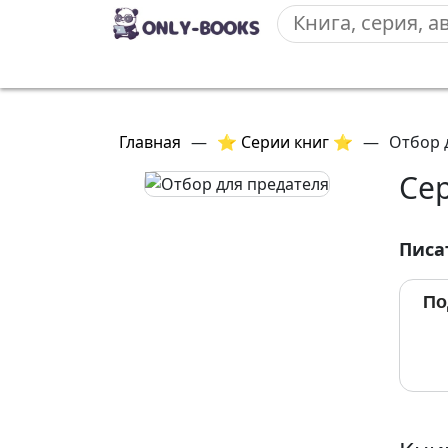
Главная
—
⭐ Серии книг ⭐
—
Отбор 
Сер
Писа
По