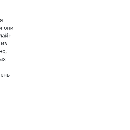
ля
и они
нлайн
 из
но,
ных
чень