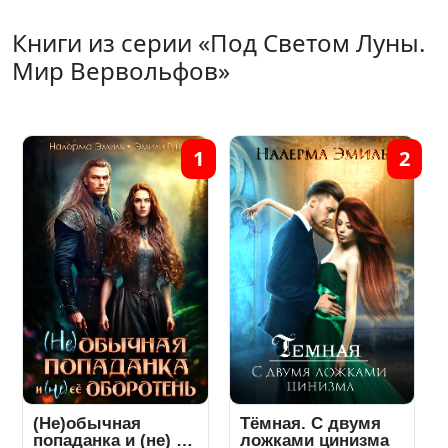
Книги из серии «Под Светом Луны.
Мир Вервольфов»
1
2
(Не)обычная
Тёмная. С двумя
попаданка и (не) ее
ложками цинизма