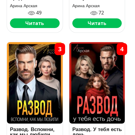
Арина Арская
Арина Арская
49
72
Читать
Читать
3
4
Развод. Вспомни,
Развод. У тебя есть
как мы любили
дочь