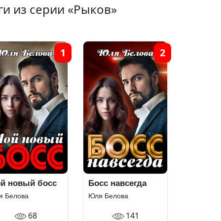
ги из серии «Рыков»
1
2
й новый босс
Босс навсегда
я Белова
Юля Белова
68
141