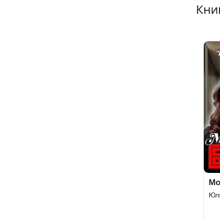
Кни
Мо
Юл