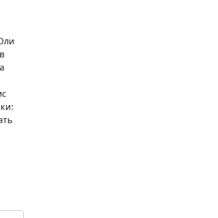
 Юли
в
а
мс
ки:
тать