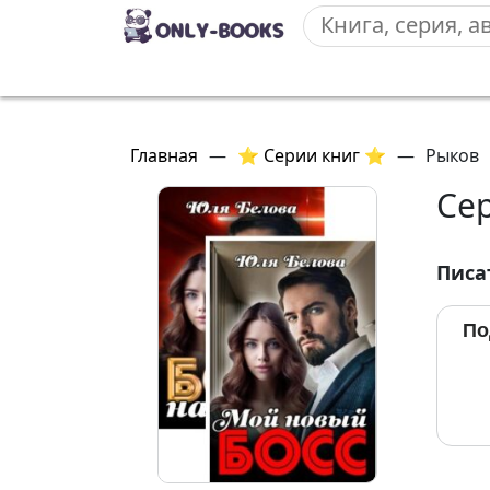
Главная
—
⭐ Серии книг ⭐
—
Рыков
Сер
Писа
По