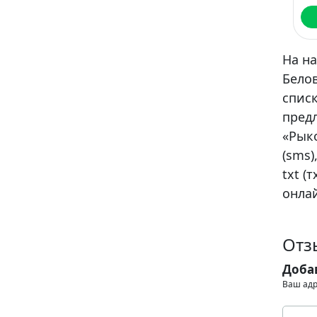
На н
Белов
спис
пред
«Рык
(sms)
txt (
онлай
Отз
Доба
Ваш адр