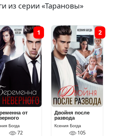
ги из серии «Тарановы»
1
2
ременна от
Двойня после
верного
развода
ния Богда
Ксения Богда
72
105