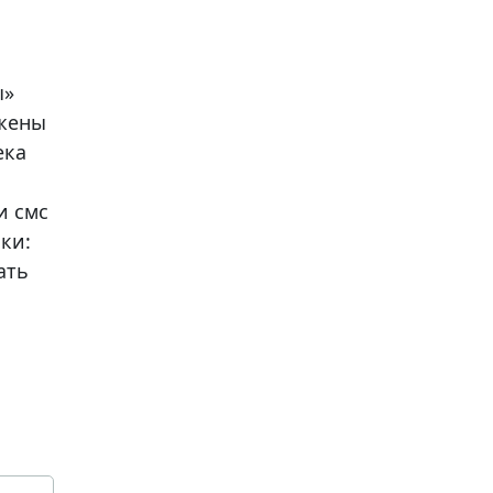
ы»
ожены
ека
и смс
ки:
тать