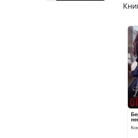
Кни
Бе
не
Ксе