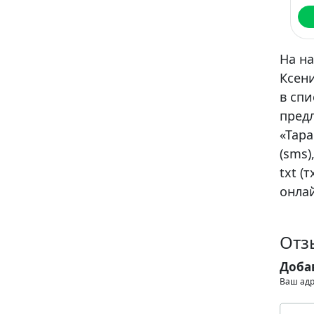
На н
Ксени
в сп
пред
«Тара
(sms)
txt (
онлай
Отз
Доба
Ваш адр