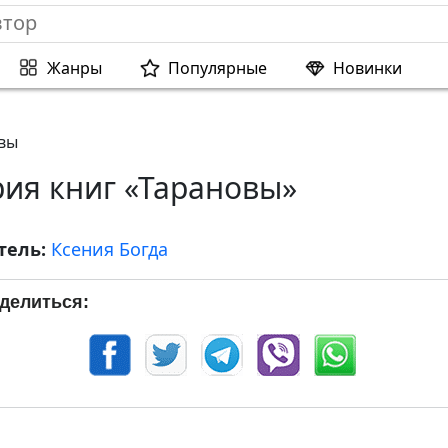
Жанры
Популярные
Новинки
вы
рия книг «Тарановы»
тель:
Ксения Богда
делиться: