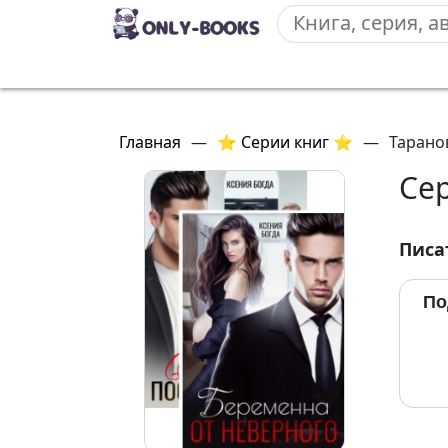
Главная
—
⭐ Серии книг ⭐
—
Тарано
Се
Писа
По