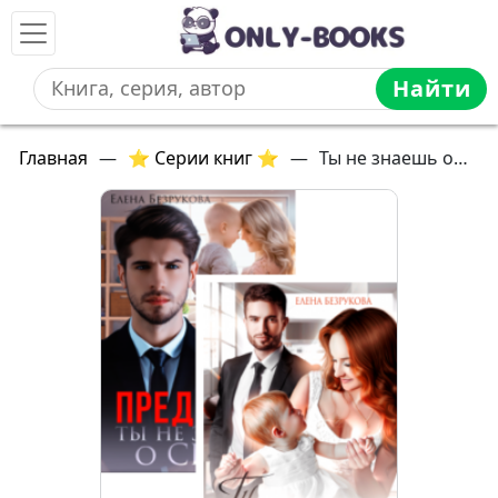
Найти
Главная
—
⭐ Серии книг ⭐
—
Ты не знаешь о…