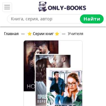
Найти
Главная
—
⭐ Серии книг ⭐
—
Учителя