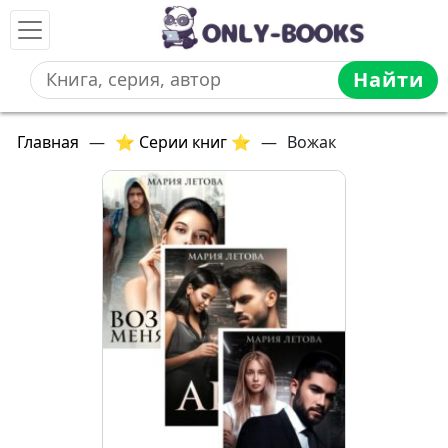
Найти
Главная
—
⭐ Серии книг ⭐
—
Вожак