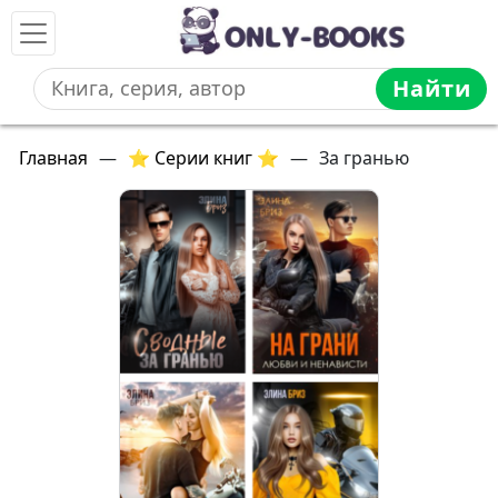
Найти
Главная
—
⭐ Серии книг ⭐
—
За гранью