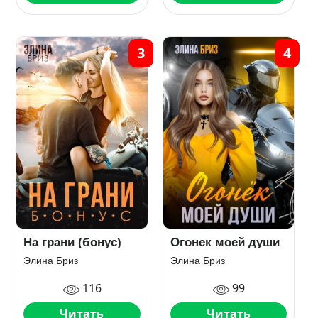
3
4
На грани (бонус)
Огонек моей души
Элина Бриз
Элина Бриз
116
99
Читать
Читать