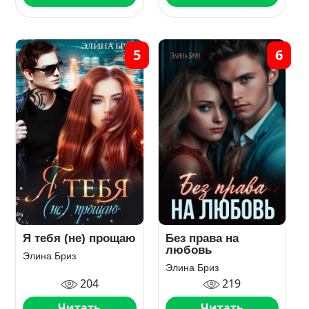
5
6
Я тебя (не) прощаю
Без права на
любовь
Элина Бриз
Элина Бриз
204
219
Читать
Читать