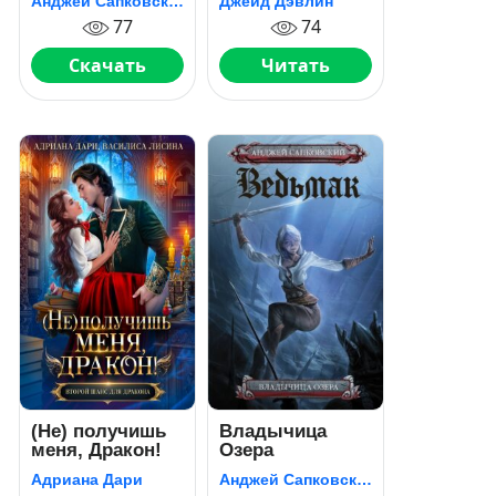
Анджей Сапковский
Джейд Дэвлин
77
74
Скачать
Читать
(Не) получишь
Владычица
меня, Дракон!
Озера
Адриана Дари
Анджей Сапковский