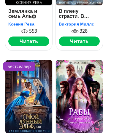
Землянка и
В плену
семь Альф
страсти. В
объятиях
Ксения Рева
Виктория Миллс
темных эльфов
553
328
Читать
Читать
Бестселлер