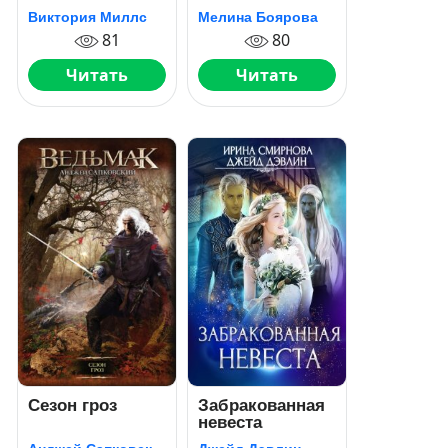
темных эльфов
Охотница из
Виктория Миллс
Мелина Боярова
Иринтала
81
80
Читать
Читать
Сезон гроз
Забракованная
невеста