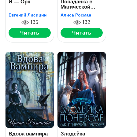
Я — Орк
Попаданка в
Магической
Академии
Евгений Лисицин
Алиса Росман
135
132
Читать
Читать
Вдова вампира
Злодейка