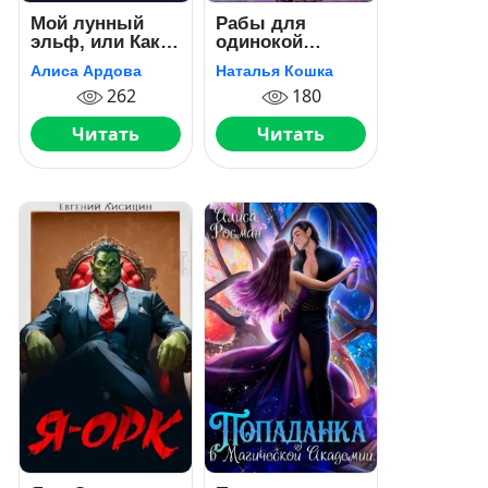
Мой лунный
Рабы для
эльф, или Как
одинокой
не влюбиться
попаданки
Алиса Ардова
Наталья Кошка
по уши
262
180
Читать
Читать