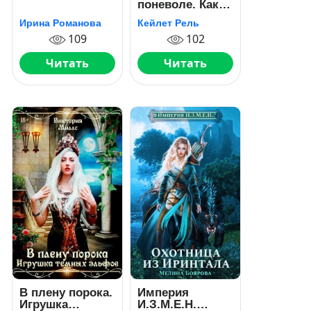
поневоле. Как
приручить
Ирина Романова
Кейлет Рель
ректора?
109
102
Читать
Читать
В плену порока.
Империя
Игрушка
И.З.М.Е.Н.