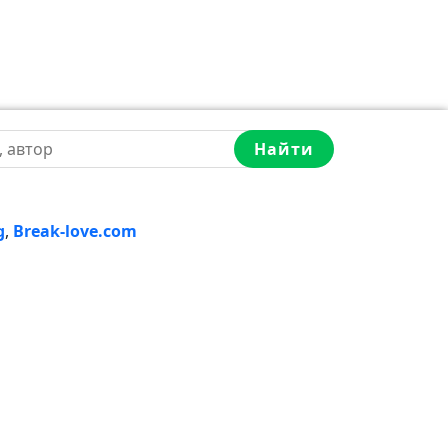
Найти
g
,
Break-love.com