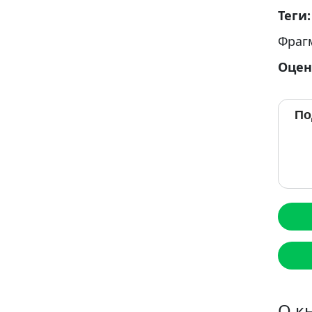
Теги
Фраг
Оцен
По
О к