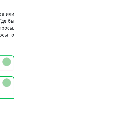
ре или
Где бы
просы,
осы о