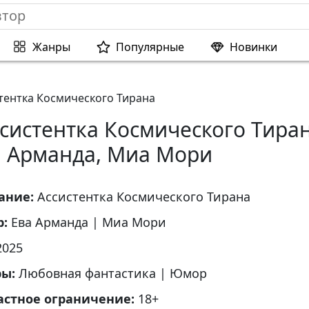
Жанры
Популярные
Новинки
тентка Космического Тирана
систентка Космического Тира
а Арманда, Миа Мори
ание:
Ассистентка Космического Тирана
р:
Ева Арманда
|
Миа Мори
2025
ры:
Любовная фантастика
|
Юмор
астное ограничение:
18+