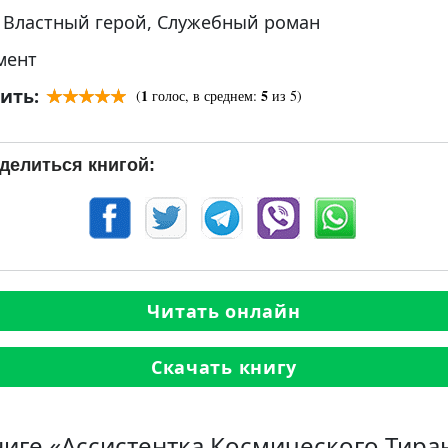
:
Властный герой
,
Служебный роман
мент
ить:
1
5
(
голос, в среднем:
из 5)
делиться книгой:
Читать онлайн
Скачать книгу
ниге «Ассистентка Космического Тира