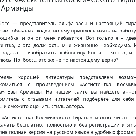
 Арманды
осс — представитель альфа-расы и настоящий тир
рает обычных людей, но ему пришлось взять на работу
ошибка, и он от меня избавится. Вот только я – иде
тентка, а эта должность мне жизненно необходима. 
 задача — изобразить любовницу босса — что ж, и 
люсь! Но, босс… это же не по настоящему, верно?
телям хорошей литературы представляем возмож
акомиться с произведением «Ассистентка Космиче
а» Евы Арманды. На нашем сайте вы найдёте анно
омитесь с отзывами читателей, подберёте для себя
ы и сможете оценить стиль автора.
 «Ассистентка Космического Тирана» можно читать 
качать бесплатно, полностью и без регистрации и sms 
пна полная версия на русском языке в удобных формата