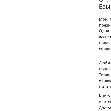
Евы
Мой б
прези
Одна 
ассис
новая
справ
Люби
позн
Тиран
ознак
цитат
Книгу
или с
Досту