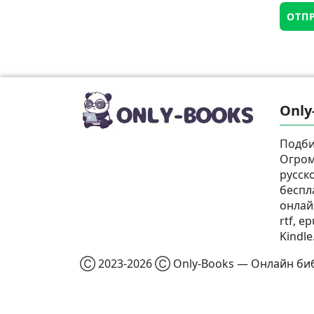
Only
Подби
Огром
русск
беспл
онлай
rtf, e
Kindle
Ⓒ 2023-2026 Ⓒ Only-Books — Онлайн биб