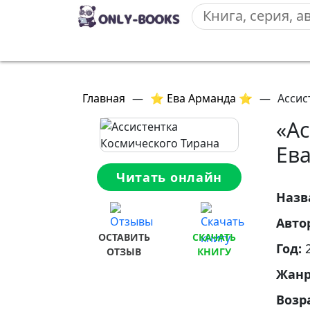
Главная
—
⭐ Ева Арманда ⭐
—
Ассис
«Ас
Ев
Читать онлайн
Назв
Авто
ОСТАВИТЬ
СКАЧАТЬ
Год:
ОТЗЫВ
КНИГУ
Жан
Возр