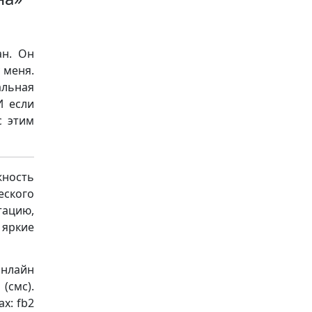
ан. Он
 меня.
альная
И если
с этим
ность
ского
тацию,
 яркие
онлайн
(смс).
х: fb2