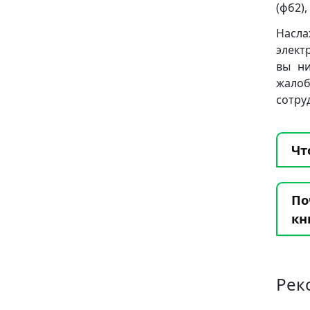
(фб2), 
Насла
элект
вы ни
жало
сотру
Чт
По
кн
Рек