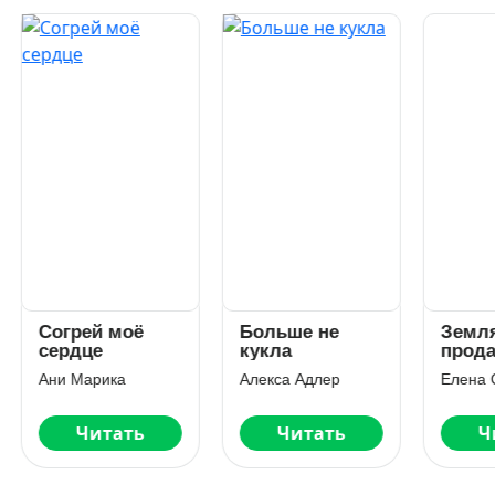
грей моё
Больше не
Землянка на
рдце
кукла
продажу
и Марика
Алекса Адлер
Елена Сергеева
Читать
Читать
Читать