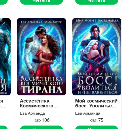
Читать
Читать
ья
Ассистентка
Мой космический
ной
Космического
босс. Уволиться
Тирана
и (не)влюбиться
Ева Арманда
Ева Арманда
106
75