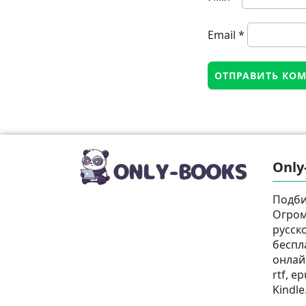
Email
*
Only
Подби
Огром
русск
беспл
онлай
rtf, e
Kindle