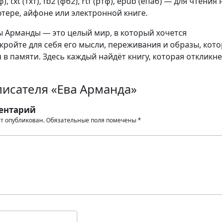
, txt (тхт), fb2 (фб2), rtf (ртф), epub (епаб) — для чтения 
тере, айфоне или электронной книге.
 Арманды — это целый мир, в который хочется
кройте для себя его мысли, переживания и образы, кот
 в памяти. Здесь каждый найдёт книгу, которая откликне
писателя «Ева Арманда»
ентарий
ет опубликован.
Обязательные поля помечены
*