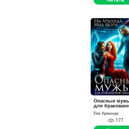
Читать
Опасные муж
для бракован
землянки
Ева Арманда
177