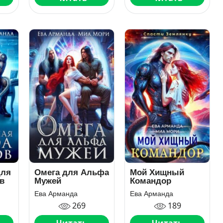
для
Омега для Альфа
Мой Хищный
в
Мужей
Командор
Ева Арманда
Ева Арманда
269
189