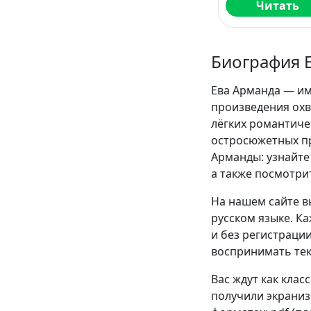
Читать
Биография 
Ева Арманда — им
произведения охв
лёгких романтиче
остросюжетных пр
Арманды: узнайте
а также посмотри
На нашем сайте в
русском языке. К
и без регистрации
воспринимать текс
Вас ждут как клас
получили экраниза