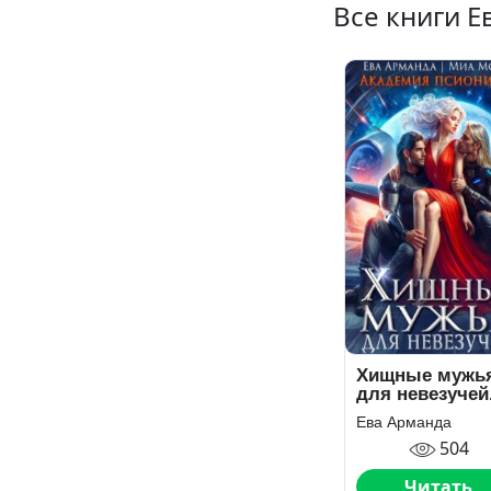
Все книги 
Хищные мужь
для невезучей
Академия
Ева Арманда
Псиоников
504
Читать