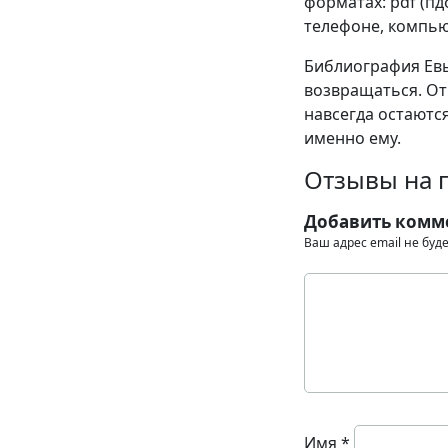
форматах: pdf (пдф)
телефоне, компью
Библиография Евы
возвращаться. От
навсегда остаются
именно ему.
Отзывы на 
Добавить комм
Ваш адрес email не буд
Имя
*