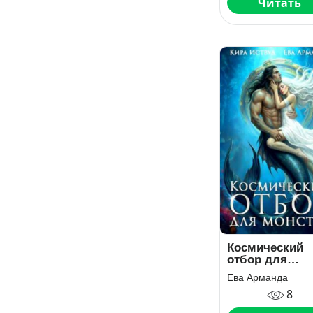
Читать
Космический
отбор для
монстра
Ева Арманда
8