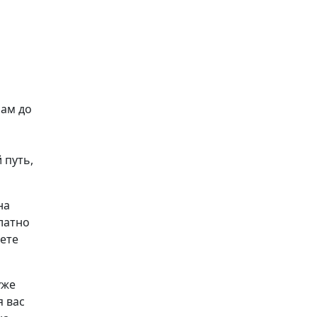
рам до
 путь,
на
латно
аете
уже
я вас