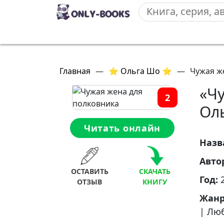
Главная
—
⭐ Ольга Шо ⭐
—
Чужая ж
«Ч
2
Ол
Читать онлайн
Назв
Авто
ОСТАВИТЬ
СКАЧАТЬ
Год:
ОТЗЫВ
КНИГУ
Жан
|
Люб