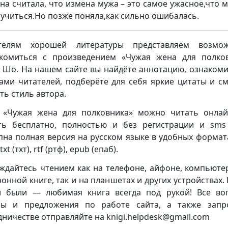
на считала, что измена мужа – это самое ужасное,что м
лучиться.Но позже поняла,как сильно ошибалась.
телям хорошей литературы представляем возмож
комиться с произведением «Чужая жена для полко
 Шо. На нашем сайте вы найдёте аннотацию, ознакоми
ами читателей, подберёте для себя яркие цитаты и с
ть стиль автора.
 «Чужая жена для полковника» можно читать онла
ть бесплатно, полностью и без регистрации и sms 
пна полная версия на русском языке в удобных формата
txt (тхт), rtf (ртф), epub (епаб).
ждайтесь чтением как на телефоне, айфоне, компьюте
ронной книге, так и на планшетах и других устройствах. 
 были — любимая книга всегда под рукой! Все во
бы и предложения по работе сайта, а также запр
дничестве отправляйте на knigi.helpdesk@gmail.com