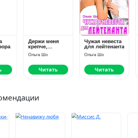
ржи меня
Чужая невеста
Опер. Рекви
епче,
для лейтенанта
по любви
ецназ
ьга Шо
Ольга Шо
Ольга Шо
Читать
Читать
Читать
омендации