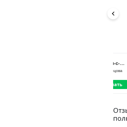
Люблю тебя
Ошибка
Не
Девочки-с-
л
Инна Инфинити
пальчик
Дарья Донцова
Окс
Читать
Скачать
Отз
пол