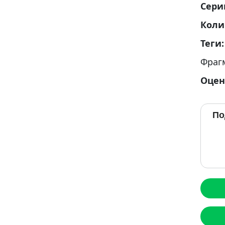
Сери
Коли
Теги
Фраг
Оцен
По