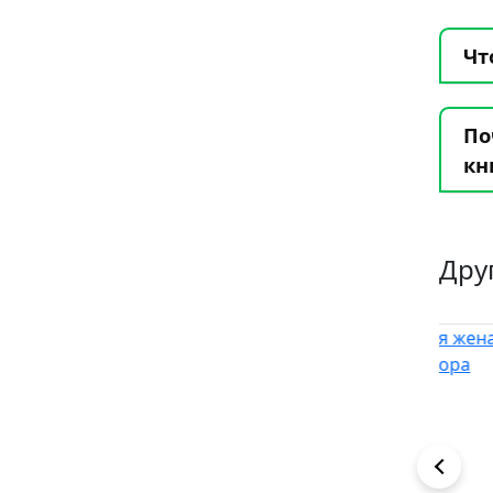
Чт
По
кн
Дру
1
6
5