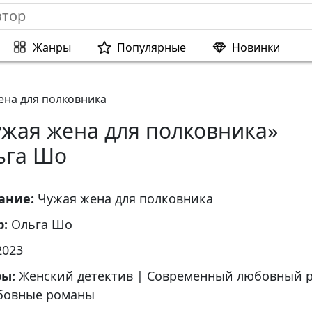
Жанры
Популярные
Новинки
ена для полковника
ужая жена для полковника»
ьга Шо
ание:
Чужая жена для полковника
р:
Ольга Шо
2023
ры:
Женский детектив
|
Современный любовный 
овные романы