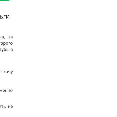
ьги
на, за
торого
губы в
!
е хочу
менно
ить не