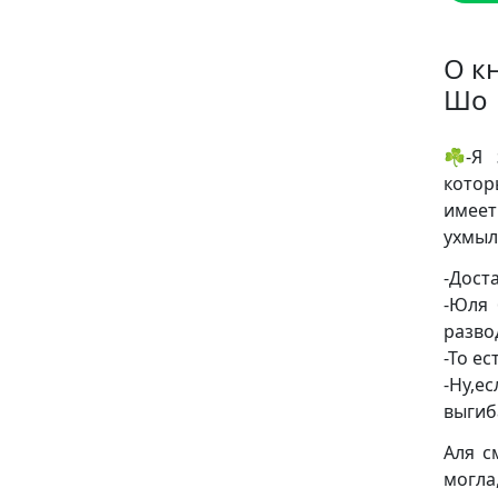
О к
Шо
☘️-Я 
котор
имеет
ухмыл
-Дост
-Юля 
разво
-То е
-Ну,
выгиб
Аля с
могла