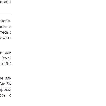
огло с
ность
вника»
тесь с
можете
йн или
(смс).
х: fb2
ре или
Где бы
просы,
осы о