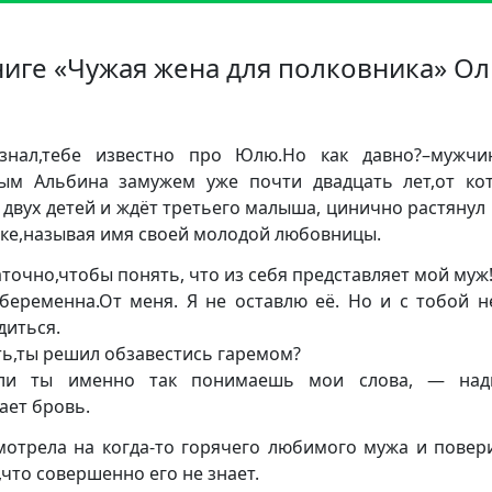
ниге «Чужая жена для полковника» Ол
знал,тебе известно про Юлю.Но как давно?–мужчи
ым Альбина замужем уже почти двадцать лет,от ко
 двух детей и ждёт третьего малыша, цинично растянул 
ке,называя имя своей молодой любовницы.
аточно,чтобы понять, что из себя представляет мой муж
беременна.От меня. Я не оставлю её. Но и с тобой н
диться.
сть,ты решил обзавестись гаремом?
если ты именно так понимаешь мои слова, — над
ает бровь.
мотрела на когда-то горячего любимого мужа и повер
,что совершенно его не знает.