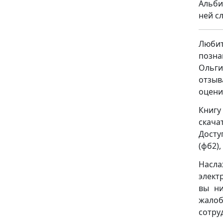
Альби
ней с
Люби
позна
Ольги
отзыв
оцени
Книгу
скача
Досту
(фб2), 
Насла
элект
вы ни
жало
сотру