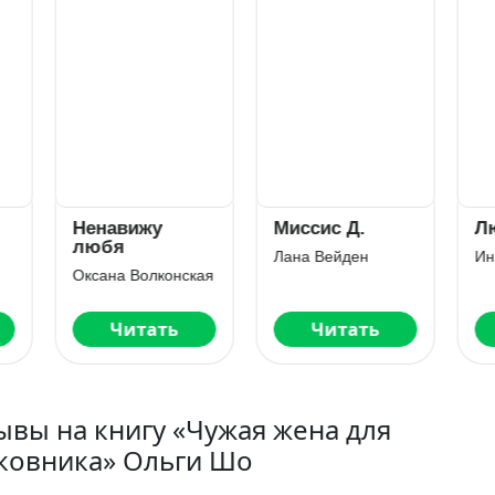
навижу
Миссис Д.
Люблю тебя
юбя
Лана Вейден
Инна Инфинити
ана Волконская
Читать
Читать
Читать
ывы на книгу «Чужая жена для
ковника» Ольги Шо