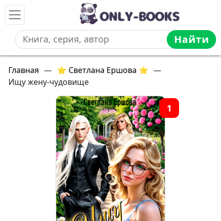
Найти
Главная
—
⭐ Светлана Ершова ⭐
—
Ищу жену-чудовище
1