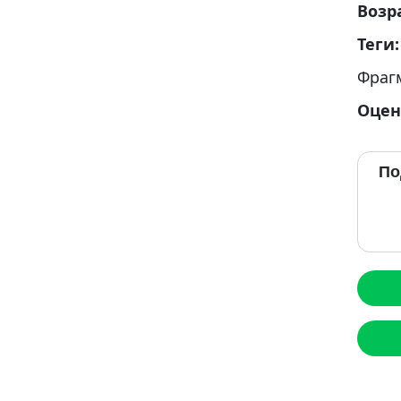
Возр
Теги
Фраг
Оцен
По