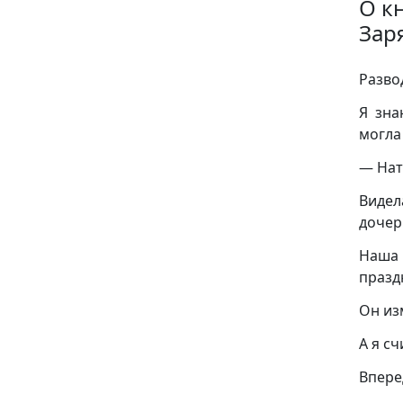
О к
Зар
Разво
Я зна
могла
— Нат
Видел
дочер
Наша 
празд
Он из
А я с
Впере