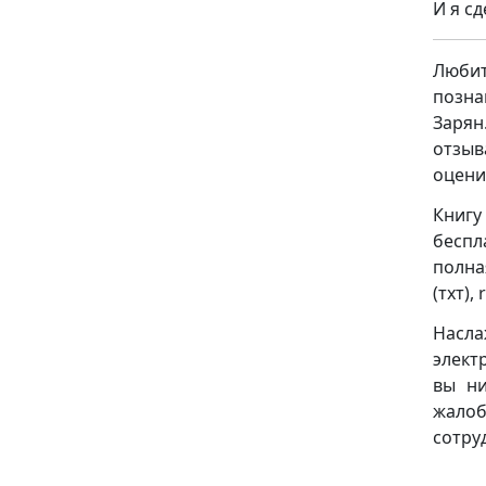
И я с
Люби
позна
Зарян
отзыв
оцени
Книгу
беспл
полна
(тхт), 
Насла
элект
вы ни
жало
сотру