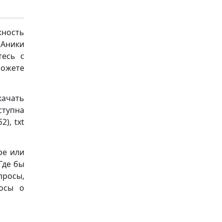
ность
 Аники
тесь с
можете
качать
ступна
), txt
ре или
Где бы
просы,
осы о