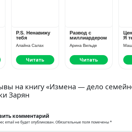
S. Ненавижу
Развод с
Цена ошибки
бя
миллиардером
Я тебя не
прощу
айна Салах
Арина Вильде
Маша Драч
Читать
Читать
Читать
ывы на книгу «Измена — дело семейн
ки Зарян
вить комментарий
ес email не будет опубликован.
Обязательные поля помечены
*