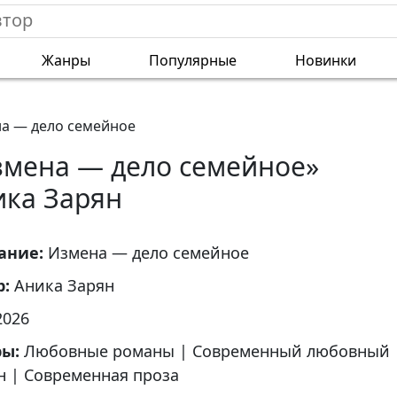
Жанры
Популярные
Новинки
а — дело семейное
змена — дело семейное»
ика Зарян
ание:
Измена — дело семейное
р:
Аника Зарян
2026
ры:
Любовные романы
|
Современный любовный
н
|
Современная проза