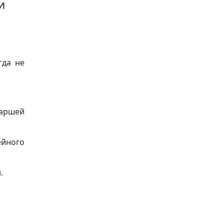
и
гда не
таршей
ейного
.