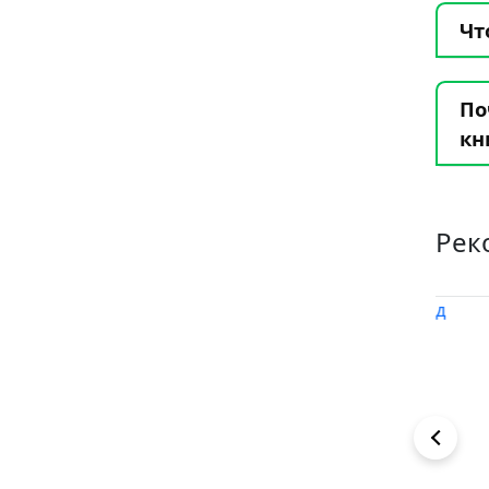
Чт
По
кн
Рек