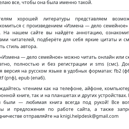
делаю все, чтобы она была именно такой.
телям хорошей литературы представляем возмож
комиться с произведением «Измена — дело семейное»
. На нашем сайте вы найдёте аннотацию, ознакоми
ами читателей, подберёте для себя яркие цитаты и с
ть стиль автора.
 «Измена — дело семейное» можно читать онлайн или с
атно, полностью и без регистрации и sms (смс). До
я версия на русском языке в удобных форматах: fb2 (фб2
rtf (ртф), epub (епаб).
ждайтесь чтением как на телефоне, айфоне, компьюте
ронной книге, так и на планшетах и других устройствах. 
 были — любимая книга всегда под рукой! Все во
бы и предложения по работе сайта, а также запр
дничестве отправляйте на knigi.helpdesk@gmail.com