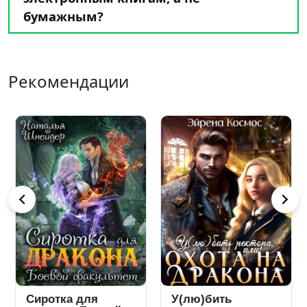
бумажным?
Рекомендации
Сиротка для
У(лю)бить