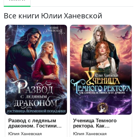
Все книги Юлии Ханевской
Развод с ледяным
Ученица Темного
драконом. Гостиница
ректора. Как
беременной
спрятать истинность
Юлия Ханевская
Юлия Ханевская
попаданки
от дракона