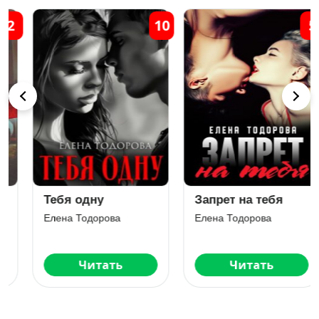
0
5
3
Запрет на тебя
Спорим, будешь
моей
Елена Тодорова
Елена Тодорова
Читать
Читать