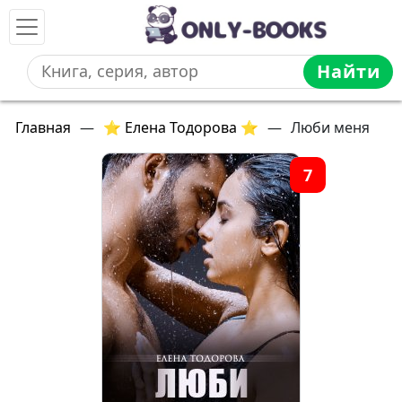
Найти
Главная
—
⭐ Елена Тодорова ⭐
—
Люби меня
7