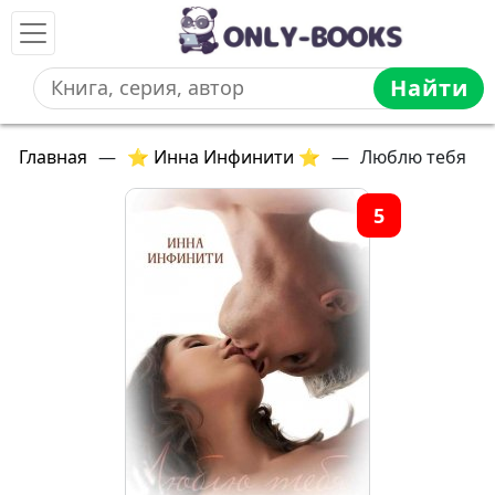
Найти
Главная
—
⭐ Инна Инфинити ⭐
—
Люблю тебя
5