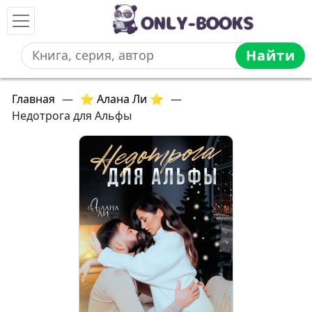
Найти
Главная
—
⭐ Алана Ли ⭐
—
Недотрога для Альфы