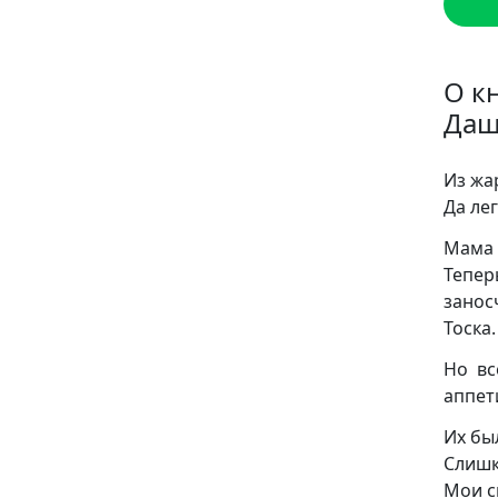
О к
Даш
Из жа
Да лег
Мама 
Тепер
занос
Тоска.
Но вс
аппет
Их бы
Слишк
Мои с