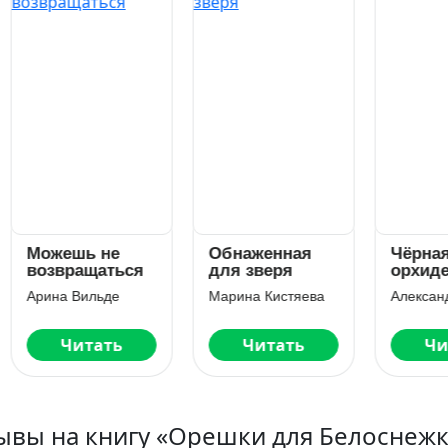
жешь не
Обнаженная
Чёрная
звращаться
для зверя
орхидея
ина Вильде
Марина Кистяева
Читать
Читать
Читать
ывы на книгу «Орешки для Белоснеж