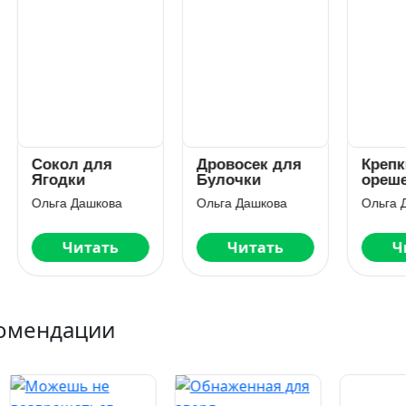
кол для
Дровосек для
Крепкий
одки
Булочки
орешек
ьга Дашкова
Ольга Дашкова
Ольга Дашкова
Читать
Читать
Читать
омендации