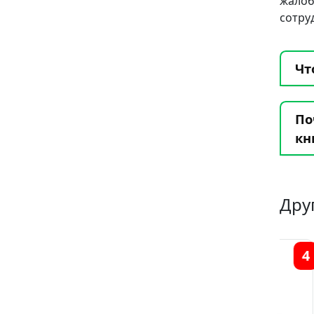
жало
сотру
Чт
По
кн
Дру
2
5
4