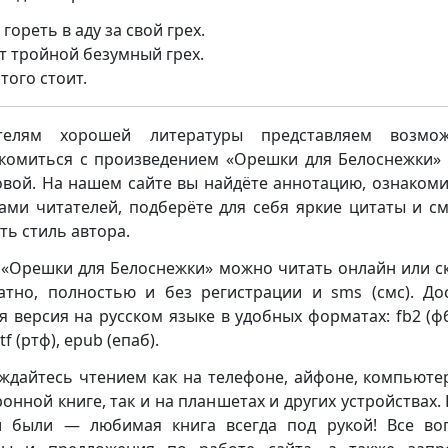
 гореть в аду за свой грех.
от тройной безумный грех.
того стоит.
телям хорошей литературы представляем возмож
комиться с произведением «Орешки для Белоснежки»
вой. На нашем сайте вы найдёте аннотацию, ознакоми
ами читателей, подберёте для себя яркие цитаты и с
ть стиль автора.
 «Орешки для Белоснежки» можно читать онлайн или с
атно, полностью и без регистрации и sms (смс). До
я версия на русском языке в удобных форматах: fb2 (фб2
rtf (ртф), epub (епаб).
ждайтесь чтением как на телефоне, айфоне, компьюте
ронной книге, так и на планшетах и других устройствах. 
 были — любимая книга всегда под рукой! Все во