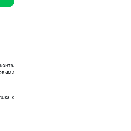
конта.
новыми
ушка с