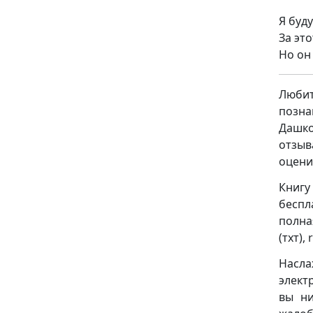
Я буду
За эт
Но он 
Люби
позна
Дашко
отзыв
оцени
Книгу
беспл
полна
(тхт), 
Насла
элект
вы ни