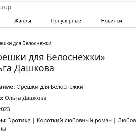
Жанры
Популярные
Новинки
ешки для Белоснежки
решки для Белоснежки»
ьга Дашкова
ание:
Орешки для Белоснежки
р:
Ольга Дашкова
2023
ры:
Эротика
|
Короткий любовный роман
|
Любов
ны