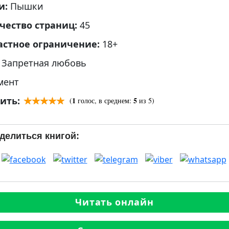
и:
Пышки
чество страниц:
45
астное ограничение:
18+
:
Запретная любовь
мент
ить:
1
5
(
голос, в среднем:
из 5)
делиться книгой:
Читать онлайн