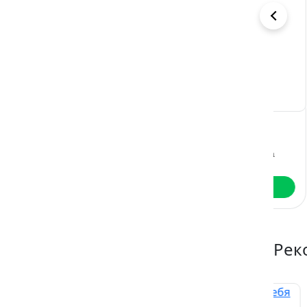
Крепкий
Молочная
Со
орешек
девочка
Яг
Ольга Дашкова
Ольга Дашкова
Ол
Читать
Читать
Рек