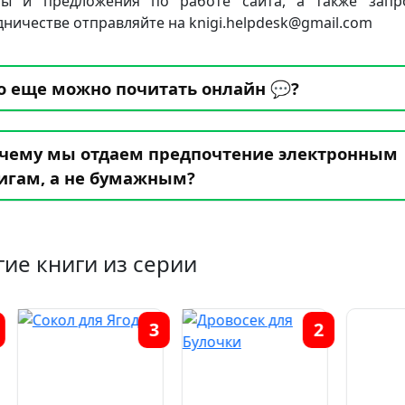
бы и предложения по работе сайта, а также запр
дничестве отправляйте на knigi.helpdesk@gmail.com
о еще можно почитать онлайн 💬?
чему мы отдаем предпочтение электронным
игам, а не бумажным?
гие книги из серии
3
2