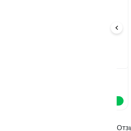
Чёрная
Договор на
Мо
орхидея
тебя
во
Александра Салиева
Натализа Кофф
Ар
Читать
Читать
Отз