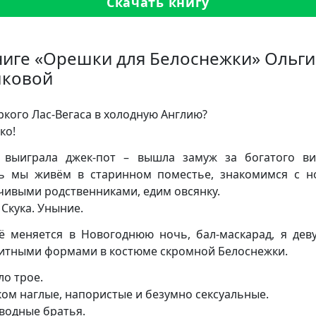
Скачать книгу
ниге «Орешки для Белоснежки» Ольги
ковой
ркого Лас-Вегаса в холодную Англию?
ко!
выиграла джек-пот – вышла замуж за богатого ви
ь мы живём в старинном поместье, знакомимся с 
чивыми родственниками, едим овсянку.
 Скука. Уныние.
ё меняется в Новогоднюю ночь, бал-маскарад, я дев
итными формами в костюме скромной Белоснежки.
ло трое.
ом наглые, напористые и безумно сексуальные.
водные братья.