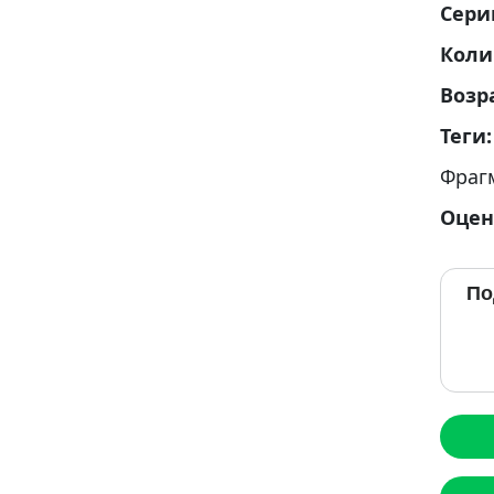
Сери
Коли
Возр
Теги
Фраг
Оцен
По