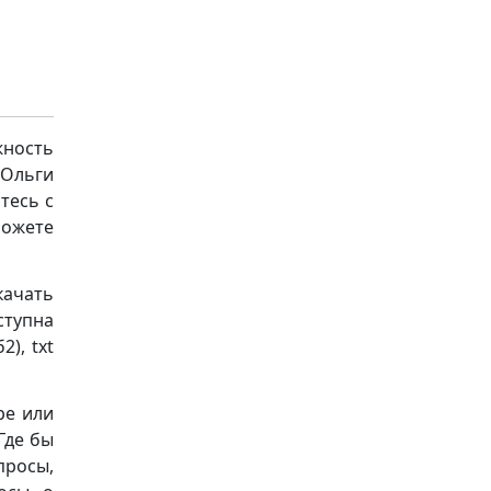
ность
 Ольги
тесь с
можете
качать
ступна
), txt
ре или
Где бы
просы,