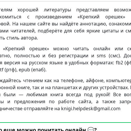
телям хорошей литературы представляем возмож
акомиться с произведением «Крепкий орешек» 
вой. На нашем сайте вы найдёте аннотацию, ознакоми
ами читателей, подберёте для себя яркие цитаты и с
ть стиль автора.
у «Крепкий орешек» можно читать онлайн или ск
атно, полностью и без регистрации и sms (смс). До
я версия на русском языке в удобных форматах: fb2 (фб2
rtf (ртф), epub (епаб).
ждайтесь чтением как на телефоне, айфоне, компьюте
ронной книге, так и на планшетах и других устройствах. 
 были — любимая книга всегда под рукой! Все во
бы и предложения по работе сайта, а также запр
дничестве отправляйте на knigi.helpdesk@gmail.com
о еще можно почитать онлайн 💬?