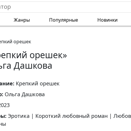
Жанры
Популярные
Новинки
епкий орешек
репкий орешек»
ьга Дашкова
ание:
Крепкий орешек
р:
Ольга Дашкова
2023
ры:
Эротика
|
Короткий любовный роман
|
Любов
ны