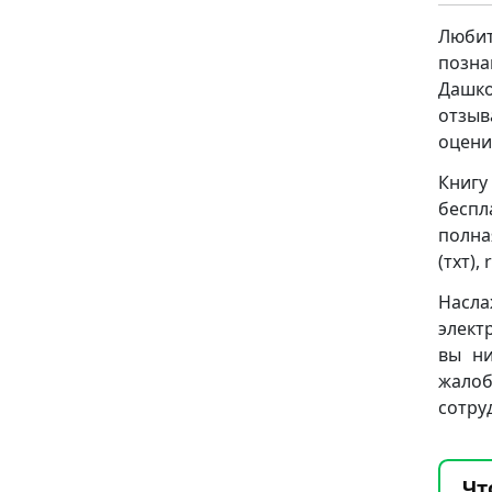
Люби
позн
Дашко
отзыв
оцени
Книг
беспл
полна
(тхт), 
Насла
элект
вы ни
жало
сотру
Чт