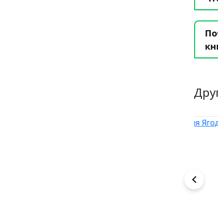
По
кн
Дру
1
4
3