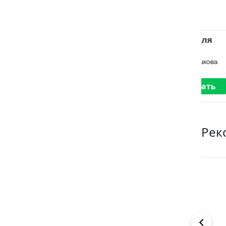
Молочная
Сокол для
Др
девочка
Ягодки
Бу
Ольга Дашкова
Ольга Дашкова
Ол
Читать
Читать
Рек