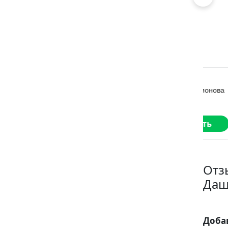
Двойная
Носорог
Их
взлётная 2
за
Лина Филимонова
Ольга Дашкова
Дан
Читать
Читать
Отз
Даш
Доба