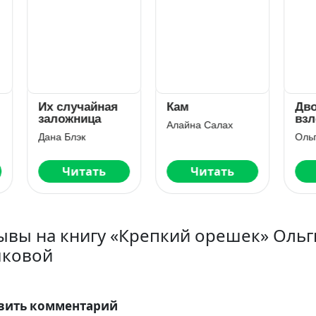
 случайная
Кам
Двойная
ложница
взлётная 2
Алайна Салах
а Блэк
Ольга Дашкова
Читать
Читать
Читать
ывы на книгу «Крепкий орешек» Ольг
ковой
вить комментарий