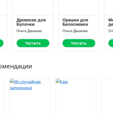
овосек для
Орешки для
Молочная
лочки
Белоснежки
девочка
ьга Дашкова
Ольга Дашкова
Ольга Дашкова
Читать
Читать
Читать
омендации