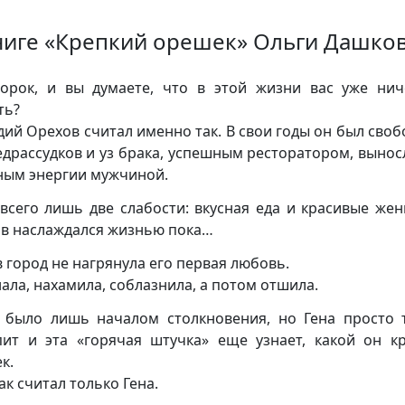
ниге «Крепкий орешек» Ольги Дашко
орок, и вы думаете, что в этой жизни вас уже ни
ть?
дий Орехов считал именно так. В свои годы он был сво
едрассудков и уз брака, успешным ресторатором, выно
ным энергии мужчиной.
всего лишь две слабости: вкусная еда и красивые же
в наслаждался жизнью пока…
в город не нагрянула его первая любовь.
нала, нахамила, соблазнила, а потом отшила.
 было лишь началом столкновения, но Гена просто 
пит и эта «горячая штучка» еще узнает, какой он к
к.
ак считал только Гена.