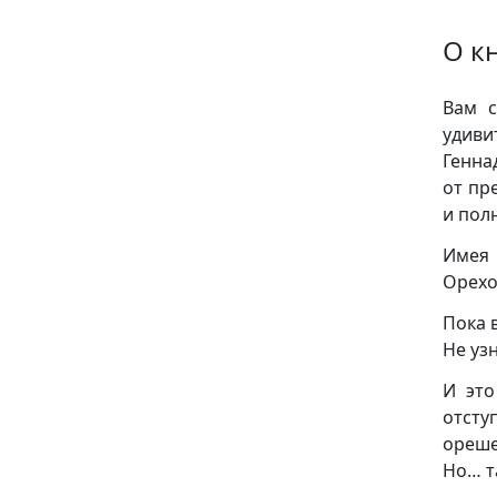
О к
Вам с
удиви
Генна
от пр
и пол
Имея 
Орехо
Пока 
Не уз
И это
отсту
ореше
Но… т