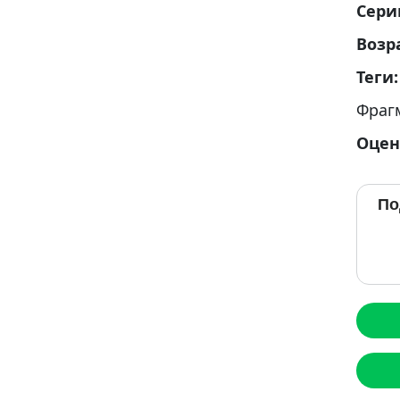
Сери
Возр
Теги
Фраг
Оцен
По