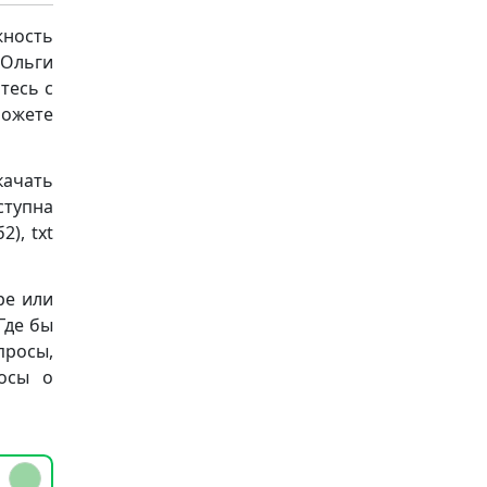
ность
Ольги
тесь с
можете
ачать
ступна
), txt
ре или
Где бы
просы,
осы о