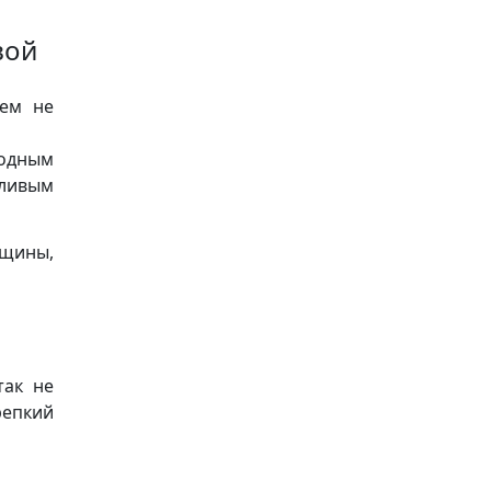
вой
чем не
бодным
сливым
нщины,
так не
репкий