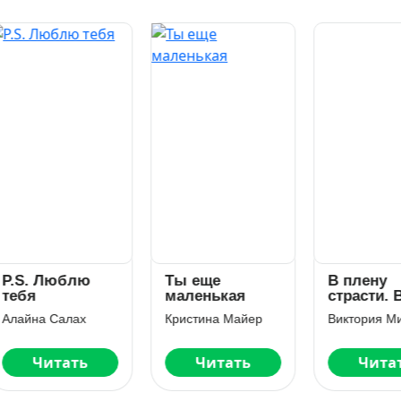
S. Люблю
Ты еще
В плену
бя
маленькая
страсти. В
объятиях
айна Салах
Кристина Майер
Виктория Милл
темных
эльфов
Читать
Читать
Читать