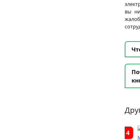
элект
вы ни
жало
сотру
Чт
По
кн
Дру
1
5
4