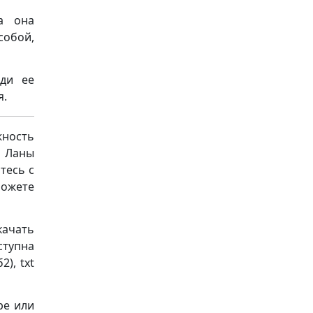
а она
обой,
ди ее
я.
ность
 Ланы
тесь с
можете
качать
ступна
), txt
ре или