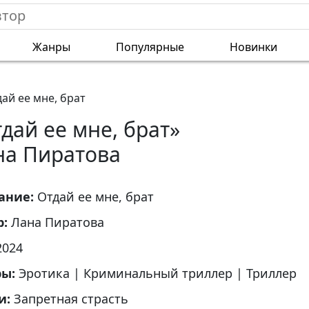
Жанры
Популярные
Новинки
ай ее мне, брат
дай ее мне, брат»
на Пиратова
ание:
Отдай ее мне, брат
р:
Лана Пиратова
2024
ры:
Эротика
|
Криминальный триллер
|
Триллер
и:
Запретная страсть