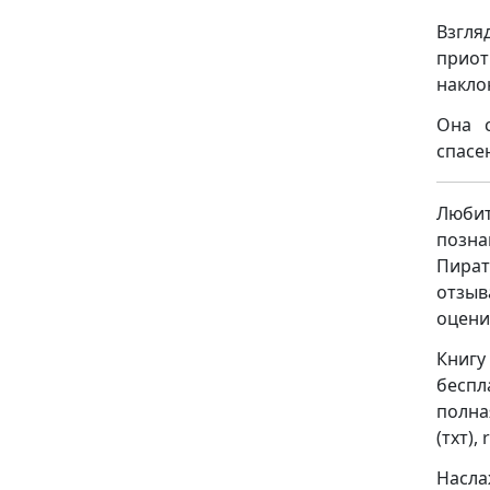
Взгл
прио
накло
Она 
спасе
Люби
позн
Пират
отзыв
оцени
Книгу
беспл
полна
(тхт), 
Насла