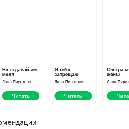
 отдавай им
Я тебе
Сестра моей
ня
запрещаю
жены
на Пиратова
Лана Пиратова
Лана Пиратова
Читать
Читать
Читать
омендации