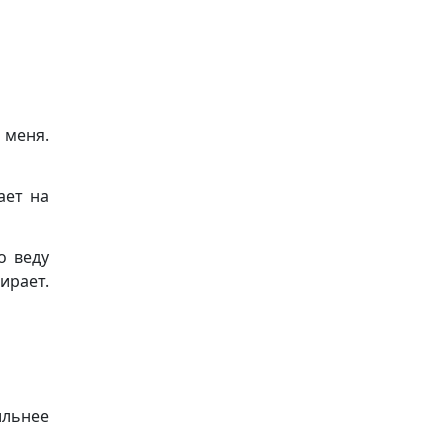
 меня.
ает на
о веду
ирает.
льнее