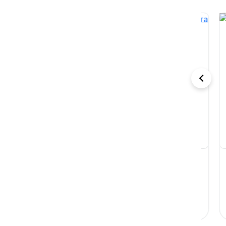
В плену
Я родила от
P.
страсти. В
брата жениха
те
объятиях
Виктория Миллс
Ксения Фави
Ал
темных
эльфов
Читать
Читать