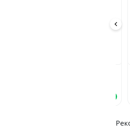
Опекун.
Ты мне (не)
Не
Любовь вне
нужна
ме
правил
Лана Пиратова
Лана Пиратова
Ла
Читать
Читать
Рек