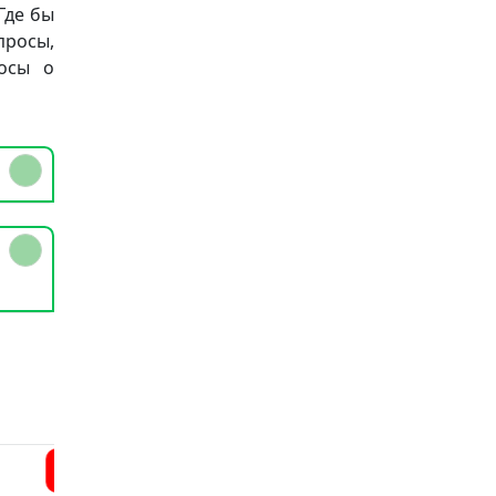
Где бы
просы,
осы о
1
5
4