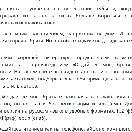
яд опять опускается на пересохшие губы и, когд
ткрывает их, я, не в силах больше бороться с с
няюсь и впиваюсь в нее.
стала моим наваждением, запретным плодом. И ра
ния я предал брата. Но она об этом даже не догадываетс
телям хорошей литературы представляем возмож
акомиться с произведением «Отдай ее мне, брат»
овой. На нашем сайте вы найдёте аннотацию, ознакоми
ами читателей, подберёте для себя яркие цитаты и с
ть стиль автора.
 «Отдай ее мне, брат» можно читать онлайн или с
атно, полностью и без регистрации и sms (смс). До
я версия на русском языке в удобных форматах: fb2 (фб2
rtf (ртф), epub (епаб).
ждайтесь чтением как на телефоне, айфоне, компьюте