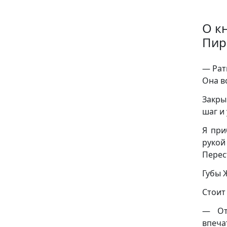
О к
Пир
— Рат
Она в
Закры
шаг и
Я при
рукой
Перес
Губы 
Стоит
— От
впеча